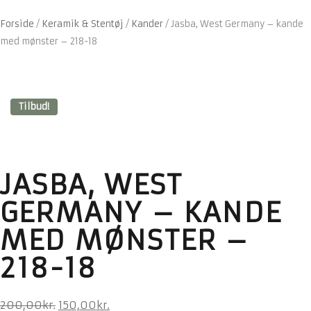
Forside
/
Keramik & Stentøj
/
Kander
/
Jasba, West Germany – kande
med mønster – 218-18
Tilbud!
JASBA, WEST
GERMANY – KANDE
MED MØNSTER –
218-18
Den
Den
200,00
kr.
150,00
kr.