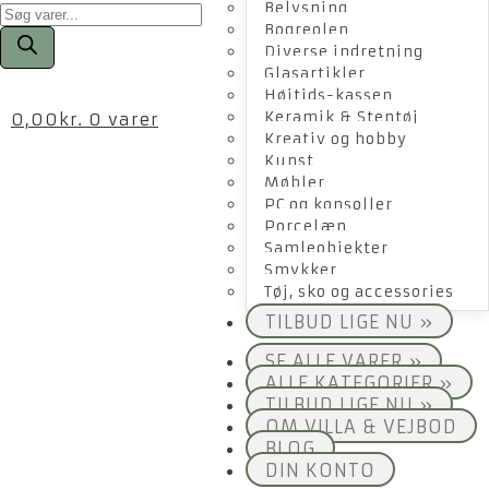
Products
Belysning
search
Bogreolen
Diverse indretning
Glasartikler
Højtids-kassen
Keramik & Stentøj
0,00
kr.
0 varer
Kreativ og hobby
Kunst
Møbler
PC og konsoller
Porcelæn
Samleobjekter
Smykker
Tøj, sko og accessories
TILBUD LIGE NU »
SE ALLE VARER »
ALLE KATEGORIER »
TILBUD LIGE NU »
OM VILLA & VEJBOD
BLOG
DIN KONTO