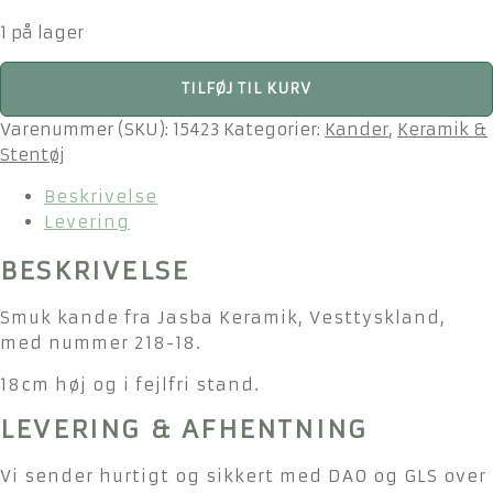
oprindelige
aktuelle
1 på lager
pris
pris
var:
er:
Jasba,
TILFØJ TIL KURV
200,00kr..
150,00kr..
West
Germany
Varenummer (SKU):
15423
Kategorier:
Kander
,
Keramik &
-
Stentøj
kande
Beskrivelse
med
Levering
mønster
-
BESKRIVELSE
218-
18
Smuk kande fra Jasba Keramik, Vesttyskland,
antal
med nummer 218-18.
18cm høj og i fejlfri stand.
LEVERING & AFHENTNING
Vi sender hurtigt og sikkert med DAO og GLS over