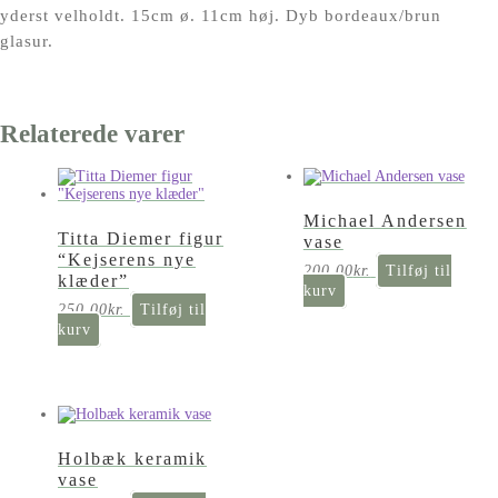
yderst velholdt. 15cm ø. 11cm høj. Dyb bordeaux/brun
glasur.
Relaterede varer
Michael Andersen
Titta Diemer figur
vase
“Kejserens nye
200,00
kr.
Tilføj til
klæder”
kurv
250,00
kr.
Tilføj til
kurv
Holbæk keramik
vase