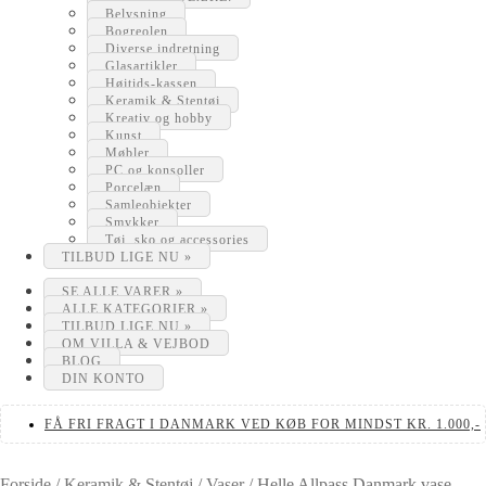
Belysning
Bogreolen
Diverse indretning
Glasartikler
Højtids-kassen
Keramik & Stentøj
Kreativ og hobby
Kunst
Møbler
PC og konsoller
Porcelæn
Samleobjekter
Smykker
Tøj, sko og accessories
TILBUD LIGE NU »
SE ALLE VARER »
ALLE KATEGORIER »
TILBUD LIGE NU »
OM VILLA & VEJBOD
BLOG
DIN KONTO
FÅ FRI FRAGT I DANMARK VED KØB FOR MINDST KR. 1.000,-
Forside
/
Keramik & Stentøj
/
Vaser
/
Helle Allpass Danmark vase