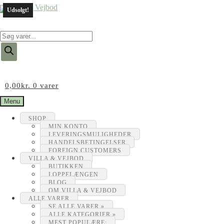
Udsolgt!
Products
search
0,00
kr.
0 varer
Menu
SHOP
MIN KONTO
LEVERINGSMULIGHEDER
HANDELSBETINGELSER
FOREIGN CUSTOMERS
VILLA & VEJBOD
BUTIKKEN
LOPPELÆNGEN
BLOG
OM VILLA & VEJBOD
ALLE VARER
SE ALLE VARER »
ALLE KATEGORIER »
MEST POPULÆRE: