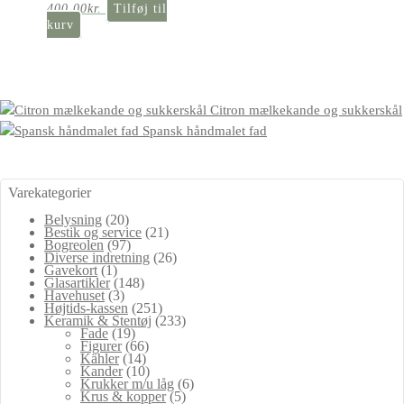
400,00
kr.
Tilføj til
kurv
Citron mælkekande og sukkerskål
Spansk håndmalet fad
Varekategorier
Belysning
(20)
Bestik og service
(21)
Bogreolen
(97)
Diverse indretning
(26)
Gavekort
(1)
Glasartikler
(148)
Havehuset
(3)
Højtids-kassen
(251)
Keramik & Stentøj
(233)
Fade
(19)
Figurer
(66)
Kähler
(14)
Kander
(10)
Krukker m/u låg
(6)
Krus & kopper
(5)