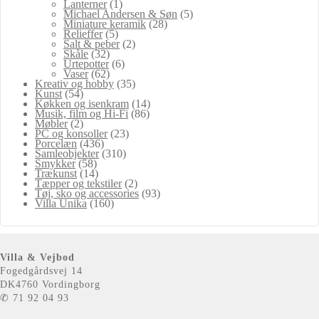
Lanterner
(1)
Michael Andersen & Søn
(5)
Miniature keramik
(28)
Relieffer
(5)
Salt & peber
(2)
Skåle
(32)
Urtepotter
(6)
Vaser
(62)
Kreativ og hobby
(35)
Kunst
(54)
Køkken og isenkram
(14)
Musik, film og Hi-Fi
(86)
Møbler
(2)
PC og konsoller
(23)
Porcelæn
(436)
Samleobjekter
(310)
Smykker
(58)
Trækunst
(14)
Tæpper og tekstiler
(2)
Tøj, sko og accessories
(93)
Villa Unika
(160)
Villa & Vejbod
Fogedgårdsvej 14
DK4760 Vordingborg
✆ 71 92 04 93