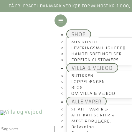
FÅ FRI FRAGT I DANMARK VED KØB FOR MINDST KR. 1.000,
SHOP
MIN KONTO
LEVERINGSMULIGHEDER
HANDELSBETINGELSER
FOREIGN CUSTOMERS
VILLA & VEJBOD
BUTIKKEN
LOPPELÆNGEN
BLOG
OM VILLA & VEJBOD
ALLE VARER
SE ALLE VARER »
ALLE KATEGORIER »
MEST POPULÆRE:
Products
Belysning
search