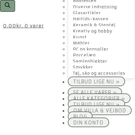
Bogreolen
Diverse indretning
Glasartikler
Højtids-kassen
Keramik & Stentøj
0,00
kr.
0 varer
Kreativ og hobby
Kunst
Møbler
PC og konsoller
Porcelæn
Samleobjekter
Smykker
Tøj, sko og accessories
TILBUD LIGE NU »
SE ALLE VARER »
ALLE KATEGORIER »
TILBUD LIGE NU »
OM VILLA & VEJBOD
BLOG
DIN KONTO