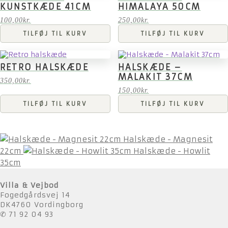
KUNSTKÆDE 41CM
HIMALAYA 50CM
100,00
kr.
250,00
kr.
TILFØJ TIL KURV
TILFØJ TIL KURV
RETRO HALSKÆDE
HALSKÆDE –
MALAKIT 37CM
350,00
kr.
150,00
kr.
TILFØJ TIL KURV
TILFØJ TIL KURV
Halskæde - Magnesit
22cm
Halskæde - Howlit
35cm
Villa & Vejbod
Fogedgårdsvej 14
DK4760 Vordingborg
✆ 71 92 04 93