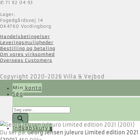
✆ 71 92 04 93
Lager:
Fogedgårdsvej 14
DK4760 Vordingborg
Handelsbetingelser
Leveringsmuligheder
Bestilling og betaling
Om vores virksomhed
Overseas Customers
Copyright 2020-2026 Villa & Vejbod
Min konto
Søg
Products
search
Indkøbskurv
0
Du ser på:
Georg Jensen juleuro Limited edition 2021