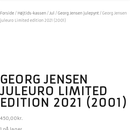
Forside
/
Højtids-kassen
/
Jul
/
Georg Jensen julepynt
/
Georg Jensen
juleuro Limited edition 2021 (2001)
GEORG JENSEN
JULEURO LIMITED
EDITION 2021 (2001)
450,00
kr.
1 på lager