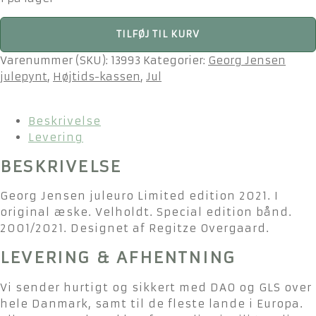
Georg
TILFØJ TIL KURV
Jensen
juleuro
Varenummer (SKU):
13993
Kategorier:
Georg Jensen
Limited
julepynt
,
Højtids-kassen
,
Jul
edition
2021
Beskrivelse
(2001)
Levering
antal
BESKRIVELSE
Georg Jensen juleuro Limited edition 2021. I
original æske. Velholdt. Special edition bånd.
2001/2021. Designet af Regitze Overgaard.
LEVERING & AFHENTNING
Vi sender hurtigt og sikkert med DAO og GLS over
hele Danmark, samt til de fleste lande i Europa.