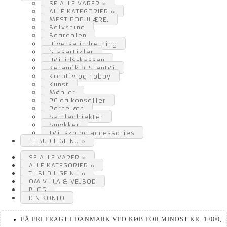
SE ALLE VARER »
ALLE KATEGORIER »
MEST POPULÆRE:
Belysning
Bogreolen
Diverse indretning
Glasartikler
Højtids-kassen
Keramik & Stentøj
Kreativ og hobby
Kunst
Møbler
PC og konsoller
Porcelæn
Samleobjekter
Smykker
Tøj, sko og accessories
TILBUD LIGE NU »
SE ALLE VARER »
ALLE KATEGORIER »
TILBUD LIGE NU »
OM VILLA & VEJBOD
BLOG
DIN KONTO
FÅ FRI FRAGT I DANMARK VED KØB FOR MINDST KR. 1.000,-