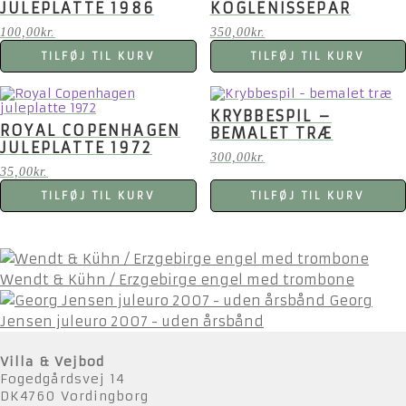
JULEPLATTE 1986
KOGLENISSEPAR
100,00
kr.
350,00
kr.
TILFØJ TIL KURV
TILFØJ TIL KURV
KRYBBESPIL –
ROYAL COPENHAGEN
BEMALET TRÆ
JULEPLATTE 1972
300,00
kr.
35,00
kr.
TILFØJ TIL KURV
TILFØJ TIL KURV
Wendt & Kühn / Erzgebirge engel med trombone
Georg
Jensen juleuro 2007 - uden årsbånd
Villa & Vejbod
Fogedgårdsvej 14
DK4760 Vordingborg