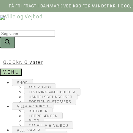
FÅ FRI FRAGT I DANMARK VED KØB FOR MINDST KR. 1.000,
Products
search
0,00
kr.
0 varer
MENU
SHOP
MIN KONTO
LEVERINGSMULIGHEDER
HANDELSBETINGELSER
FOREIGN CUSTOMERS
VILLA & VEJBOD
BUTIKKEN
LOPPELÆNGEN
BLOG
OM VILLA & VEJBOD
ALLE VARER