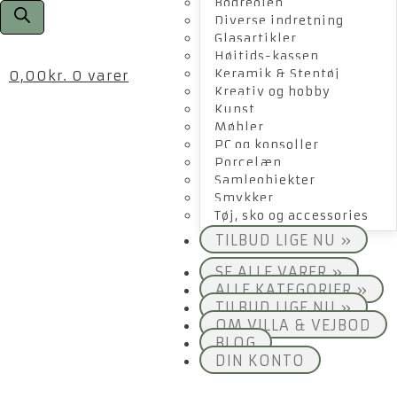
Bogreolen
Diverse indretning
Glasartikler
Højtids-kassen
Keramik & Stentøj
0,00
kr.
0 varer
Kreativ og hobby
Kunst
Møbler
PC og konsoller
Porcelæn
Samleobjekter
Smykker
Tøj, sko og accessories
TILBUD LIGE NU »
SE ALLE VARER »
ALLE KATEGORIER »
TILBUD LIGE NU »
OM VILLA & VEJBOD
BLOG
DIN KONTO