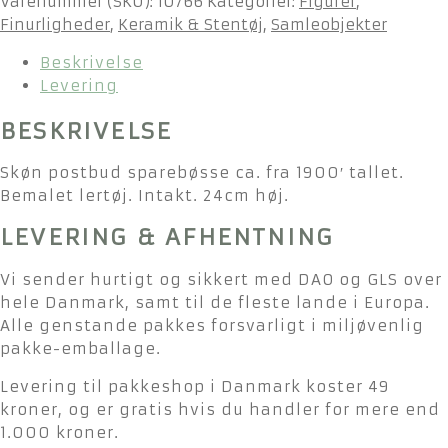
Varenummer (SKU):
10766
Kategorier:
Figurer
,
Finurligheder
,
Keramik & Stentøj
,
Samleobjekter
Beskrivelse
Levering
BESKRIVELSE
Skøn postbud sparebøsse ca. fra 1900′ tallet.
Bemalet lertøj. Intakt. 24cm høj.
LEVERING & AFHENTNING
Vi sender hurtigt og sikkert med DAO og GLS over
hele Danmark, samt til de fleste lande i Europa.
Alle genstande pakkes forsvarligt i miljøvenlig
pakke-emballage.
Levering til pakkeshop i Danmark koster 49
kroner, og er gratis hvis du handler for mere end
1.000 kroner.