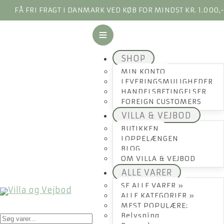
FÅ FRI FRAGT I DANMARK VED KØB FOR MINDST KR. 1.000,
SHOP
MIN KONTO
LEVERINGSMULIGHEDER
HANDELSBETINGELSER
FOREIGN CUSTOMERS
VILLA & VEJBOD
BUTIKKEN
LOPPELÆNGEN
BLOG
OM VILLA & VEJBOD
ALLE VARER
SE ALLE VARER »
ALLE KATEGORIER »
MEST POPULÆRE:
Products
Belysning
search