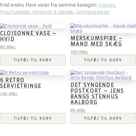
Find endnu flere varer fra samme kategori:
Figurer
,
Finurligheder
,
Keramik & Stentøj
,
Samleobjekter
CLOISONNE VASE –
MERSKUMSPIBE –
HVID
MAND MED SKÆG
80,00
kr.
300,00
kr.
TILFØJ TIL KURV
TILFØJ TIL KURV
6 RETRO
DET SYNGENDE
SERVIETRINGE
POSTKORT – JENS
100,00
kr.
BANGS STENHUS
AALBORG
80,00
kr.
TILFØJ TIL KURV
TILFØJ TIL KURV