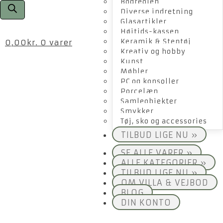
Bogreolen
Diverse indretning
Glasartikler
Højtids-kassen
Keramik & Stentøj
0,00
kr.
0 varer
Kreativ og hobby
Kunst
Møbler
PC og konsoller
Porcelæn
Samleobjekter
Smykker
Tøj, sko og accessories
TILBUD LIGE NU »
SE ALLE VARER »
ALLE KATEGORIER »
TILBUD LIGE NU »
OM VILLA & VEJBOD
BLOG
DIN KONTO