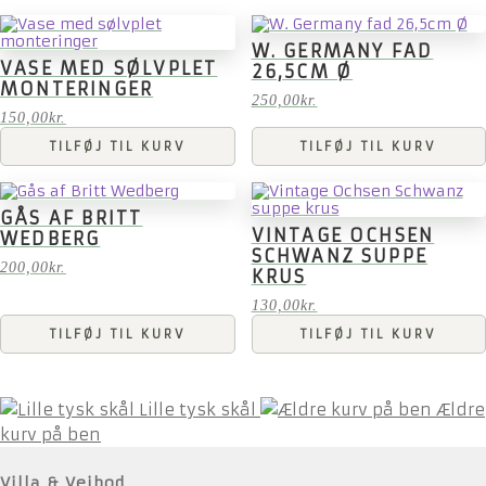
W. GERMANY FAD
VASE MED SØLVPLET
26,5CM Ø
MONTERINGER
250,00
kr.
150,00
kr.
TILFØJ TIL KURV
TILFØJ TIL KURV
GÅS AF BRITT
VINTAGE OCHSEN
WEDBERG
SCHWANZ SUPPE
200,00
kr.
KRUS
130,00
kr.
TILFØJ TIL KURV
TILFØJ TIL KURV
Lille tysk skål
Ældre
kurv på ben
Villa & Vejbod