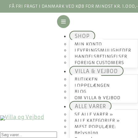
FÅ FRI FRAGT I DANMARK VED KØB FOR MINDST KR. 1.000,
SHOP
MIN KONTO
LEVERINGSMULIGHEDER
HANDELSBETINGELSER
FOREIGN CUSTOMERS
VILLA & VEJBOD
BUTIKKEN
LOPPELÆNGEN
BLOG
OM VILLA & VEJBOD
ALLE VARER
SE ALLE VARER »
ALLE KATEGORIER »
MEST POPULÆRE:
Products
Belysning
search