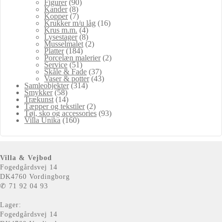
Figurer
(90)
Kander
(8)
Kopper
(7)
Krukker m/u låg
(16)
Krus m.m.
(4)
Lysestager
(8)
Musselmalet
(2)
Platter
(184)
Porcelæn malerier
(2)
Service
(51)
Skåle & Fade
(37)
Vaser & potter
(43)
Samleobjekter
(314)
Smykker
(58)
Trækunst
(14)
Tæpper og tekstiler
(2)
Tøj, sko og accessories
(93)
Villa Unika
(160)
Villa & Vejbod
Fogedgårdsvej 14
DK4760 Vordingborg
✆ 71 92 04 93
Lager:
Fogedgårdsvej 14