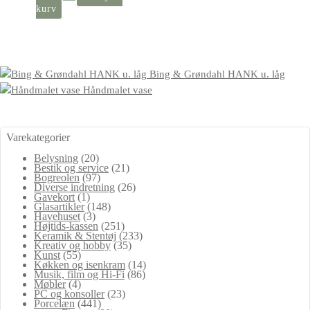
kurv
Bing & Grøndahl HANK u. låg
Håndmalet vase
Varekategorier
Belysning
(20)
Bestik og service
(21)
Bogreolen
(97)
Diverse indretning
(26)
Gavekort
(1)
Glasartikler
(148)
Havehuset
(3)
Højtids-kassen
(251)
Keramik & Stentøj
(233)
Kreativ og hobby
(35)
Kunst
(55)
Køkken og isenkram
(14)
Musik, film og Hi-Fi
(86)
Møbler
(4)
PC og konsoller
(23)
Porcelæn
(441)