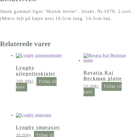
Smuk gammel figur ‘Skotsk terrier’. Intakt. Nr.1078. 2.sort.
(Mikro fejl på højre øre) 18,5cm lang. 14,5cm høj.
Relaterede varer
Lyngby
Bavaria Kaj
urtepotteskjuler
Beckman platte
200,00
kr.
Tilføj til
50,00
kr.
Tilføj til
kurv
kurv
Lyngby smørasiet
40,00
kr.
Tilføj til