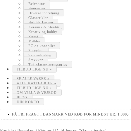
Belysning
Bogreolen
Diverse indretning
Glasartikler
Højtids-kassen
Keramik & Stentøj
Kreativ og hobby
Kunst
Møbler
PC og konsoller
Porcelæn
Samleobjekter
Smykker
Tøj, sko og accessories
TILBUD LIGE NU »
SE ALLE VARER »
ALLE KATEGORIER »
TILBUD LIGE NU »
OM VILLA & VEJBOD
BLOG
DIN KONTO
FÅ FRI FRAGT I DANMARK VED KØB FOR MINDST KR. 1.000,-
Forside
/
Porcelæn
/
Figurer
/
Dahl Jensen ‘Skotsk terrier’