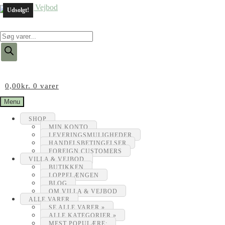
Udsolgt!
Products
search
0,00
kr.
0 varer
Menu
SHOP
MIN KONTO
LEVERINGSMULIGHEDER
HANDELSBETINGELSER
FOREIGN CUSTOMERS
VILLA & VEJBOD
BUTIKKEN
LOPPELÆNGEN
BLOG
OM VILLA & VEJBOD
ALLE VARER
SE ALLE VARER »
ALLE KATEGORIER »
MEST POPULÆRE: