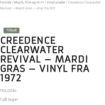
Forside
/
Musik, film og Hi-Fi
/
Vinyl plader
/
Creedence Clearwater
Revival – Mardi Gras – vinyl fra 1972
Tilbud!
CREEDENCE
CLEARWATER
REVIVAL – MARDI
GRAS – VINYL FRA
1972
150,00
kr.
1 på lager