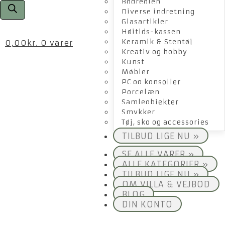
Bogreolen
Diverse indretning
Glasartikler
Højtids-kassen
Keramik & Stentøj
0,00
kr.
0 varer
Kreativ og hobby
Kunst
Møbler
PC og konsoller
Porcelæn
Samleobjekter
Smykker
Tøj, sko og accessories
TILBUD LIGE NU »
SE ALLE VARER »
ALLE KATEGORIER »
TILBUD LIGE NU »
OM VILLA & VEJBOD
BLOG
DIN KONTO