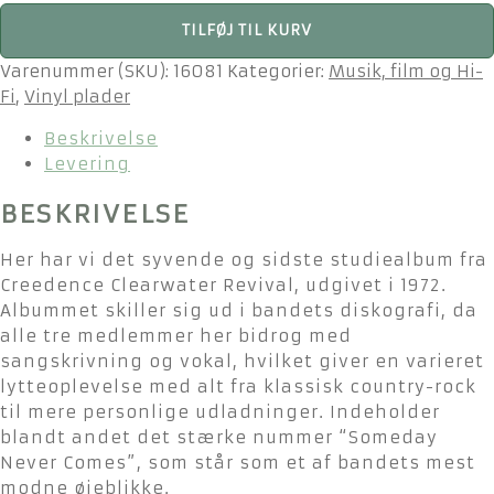
Creedence
TILFØJ TIL KURV
Clearwater
Revival
Varenummer (SKU):
16081
Kategorier:
Musik, film og Hi-
-
Fi
,
Vinyl plader
Mardi
Beskrivelse
Gras
Levering
-
vinyl
BESKRIVELSE
fra
1972
Her har vi det syvende og sidste studiealbum fra
antal
Creedence Clearwater Revival, udgivet i 1972.
Albummet skiller sig ud i bandets diskografi, da
alle tre medlemmer her bidrog med
sangskrivning og vokal, hvilket giver en varieret
lytteoplevelse med alt fra klassisk country-rock
til mere personlige udladninger. Indeholder
blandt andet det stærke nummer “Someday
Never Comes”, som står som et af bandets mest
modne øjeblikke.