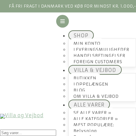
FÅ FRI FRAGT I DANMARK VED KØB FOR MINDST KR. 1.000,
SHOP
MIN KONTO
LEVERINGSMULIGHEDER
HANDELSBETINGELSER
FOREIGN CUSTOMERS
VILLA & VEJBOD
BUTIKKEN
LOPPELÆNGEN
BLOG
OM VILLA & VEJBOD
ALLE VARER
SE ALLE VARER »
ALLE KATEGORIER »
MEST POPULÆRE:
Products
Belysning
search