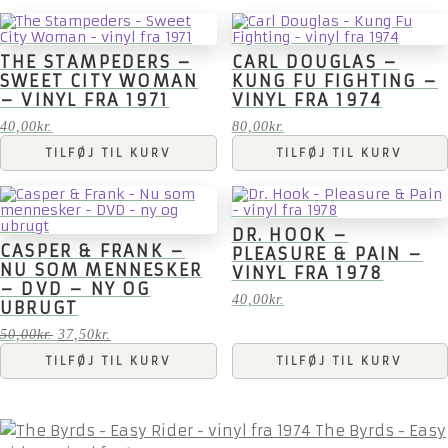
THE STAMPEDERS –
CARL DOUGLAS –
SWEET CITY WOMAN
KUNG FU FIGHTING –
– VINYL FRA 1971
VINYL FRA 1974
40,00
kr.
80,00
kr.
TILFØJ TIL KURV
TILFØJ TIL KURV
DR. HOOK –
CASPER & FRANK –
PLEASURE & PAIN –
NU SOM MENNESKER
VINYL FRA 1978
– DVD – NY OG
40,00
kr.
UBRUGT
Den
Den
50,00
kr.
37,50
kr.
oprindelige
aktuelle
TILFØJ TIL KURV
TILFØJ TIL KURV
pris
pris
var:
er:
50,00kr..
37,50kr..
The Byrds - Easy