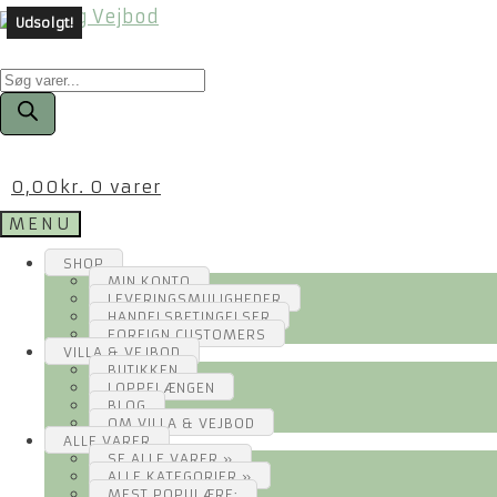
Udsolgt!
Products
search
0,00
kr.
0 varer
MENU
SHOP
MIN KONTO
LEVERINGSMULIGHEDER
HANDELSBETINGELSER
FOREIGN CUSTOMERS
VILLA & VEJBOD
BUTIKKEN
LOPPELÆNGEN
BLOG
OM VILLA & VEJBOD
ALLE VARER
SE ALLE VARER »
ALLE KATEGORIER »
MEST POPULÆRE: