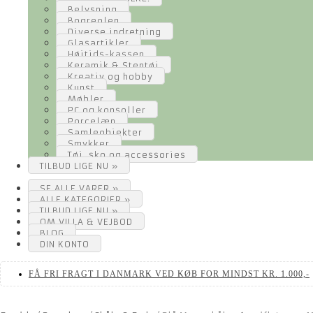
Belysning
Bogreolen
Diverse indretning
Glasartikler
Højtids-kassen
Keramik & Stentøj
Kreativ og hobby
Kunst
Møbler
PC og konsoller
Porcelæn
Samleobjekter
Smykker
Tøj, sko og accessories
TILBUD LIGE NU »
SE ALLE VARER »
ALLE KATEGORIER »
TILBUD LIGE NU »
OM VILLA & VEJBOD
BLOG
DIN KONTO
FÅ FRI FRAGT I DANMARK VED KØB FOR MINDST KR. 1.000,-