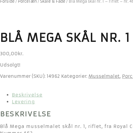
Forside
/
Porcelæn
/
Skåle & Fade
/
Blå Mega skål nr. 1 – riflet – nr. 46
BLÅ MEGA SKÅL NR. 1 
300,00
kr.
Udsolgt!
Varenummer (SKU):
14962
Kategorier:
Musselmalet
,
Por
Beskrivelse
Levering
BESKRIVELSE
Blå Mega musselmalet skål nr. 1, riflet, fra Royal