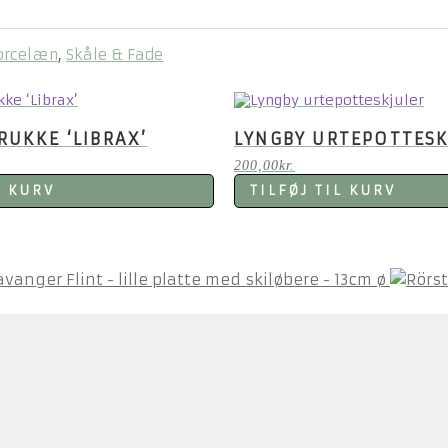
orcelæn
,
Skåle & Fade
UKKE ‘LIBRAX’
LYNGBY URTEPOTTESK
200,00
kr.
L KURV
TILFØJ TIL KURV
avanger Flint - lille platte med skiløbere - 13cm ø