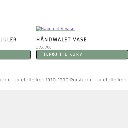
JULER
HÅNDMALET VASE
50,00
kr.
TILFØJ TIL KURV
Rörstrand - juletallerken