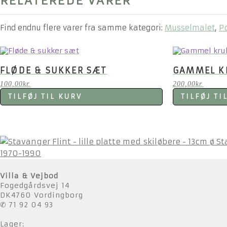
RELATEREDE VARER
Find endnu flere varer fra samme kategori:
Musselmalet
,
P
FLØDE & SUKKER SÆT
GAMMEL KR
100,00
kr.
200,00
kr.
TILFØJ TIL KURV
TILFØJ TI
St
1970-1990
Villa & Vejbod
Fogedgårdsvej 14
DK4760 Vordingborg
✆ 71 92 04 93
Lager: