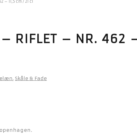
2 – 11,5 cm / 21 cl
– RIFLET – NR. 462 – 
celæn
,
Skåle & Fade
 Copenhagen.