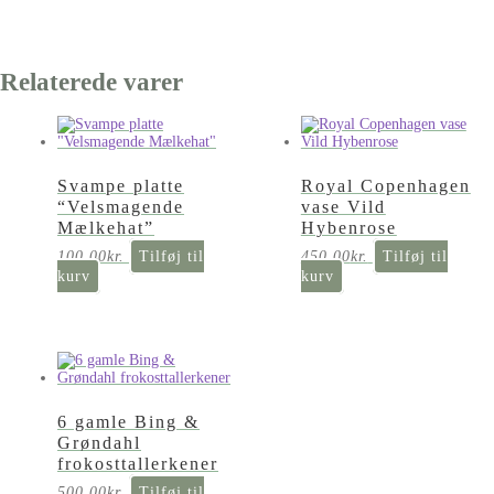
Relaterede varer
Svampe platte
Royal Copenhagen
“Velsmagende
vase Vild
Mælkehat”
Hybenrose
100,00
kr.
Tilføj til
450,00
kr.
Tilføj til
kurv
kurv
6 gamle Bing &
Grøndahl
frokosttallerkener
500,00
kr.
Tilføj til