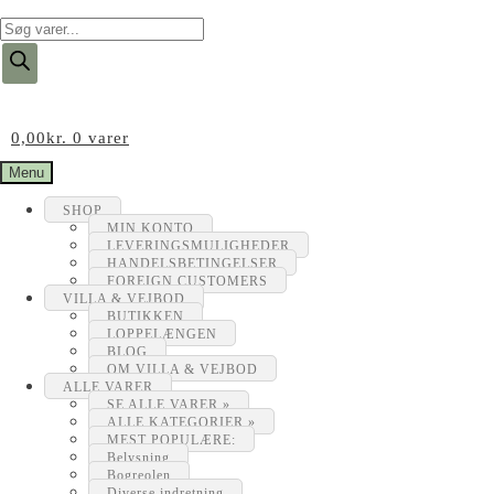
Products
search
0,00
kr.
0 varer
Menu
SHOP
MIN KONTO
LEVERINGSMULIGHEDER
HANDELSBETINGELSER
FOREIGN CUSTOMERS
VILLA & VEJBOD
BUTIKKEN
LOPPELÆNGEN
BLOG
OM VILLA & VEJBOD
ALLE VARER
SE ALLE VARER »
ALLE KATEGORIER »
MEST POPULÆRE:
Belysning
Bogreolen
Diverse indretning