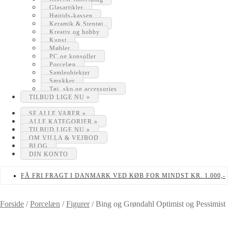
Glasartikler
Højtids-kassen
Keramik & Stentøj
Kreativ og hobby
Kunst
Møbler
PC og konsoller
Porcelæn
Samleobjekter
Smykker
Tøj, sko og accessories
TILBUD LIGE NU »
SE ALLE VARER »
ALLE KATEGORIER »
TILBUD LIGE NU »
OM VILLA & VEJBOD
BLOG
DIN KONTO
FÅ FRI FRAGT I DANMARK VED KØB FOR MINDST KR. 1.000,-
Forside
/
Porcelæn
/
Figurer
/
Bing og Grøndahl Optimist og Pessimist