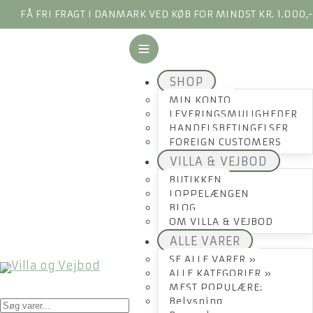
FÅ FRI FRAGT I DANMARK VED KØB FOR MINDST KR. 1.000,
SHOP
MIN KONTO
LEVERINGSMULIGHEDER
HANDELSBETINGELSER
FOREIGN CUSTOMERS
VILLA & VEJBOD
BUTIKKEN
LOPPELÆNGEN
BLOG
OM VILLA & VEJBOD
ALLE VARER
SE ALLE VARER »
ALLE KATEGORIER »
MEST POPULÆRE:
Products
Belysning
search