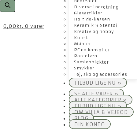
Bogreolen
Diverse indretning
Glasartikler
Højtids-kassen
Keramik & Stentøj
0,00
kr.
0 varer
Kreativ og hobby
Kunst
Møbler
PC og konsoller
Porcelæn
Samleobjekter
Smykker
Tøj, sko og accessories
TILBUD LIGE NU »
SE ALLE VARER »
ALLE KATEGORIER »
TILBUD LIGE NU »
OM VILLA & VEJBOD
BLOG
DIN KONTO