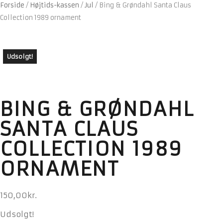
Forside
/
Højtids-kassen
/
Jul
/
Bing & Grøndahl Santa Claus
Collection 1989 ornament
Udsolgt!
BING & GRØNDAHL
SANTA CLAUS
COLLECTION 1989
ORNAMENT
150,00
kr.
Udsolgt!