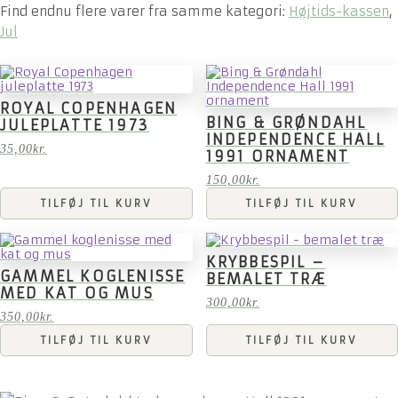
Find endnu flere varer fra samme kategori:
Højtids-kassen
,
Jul
ROYAL COPENHAGEN
BING & GRØNDAHL
JULEPLATTE 1973
INDEPENDENCE HALL
35,00
kr.
1991 ORNAMENT
150,00
kr.
TILFØJ TIL KURV
TILFØJ TIL KURV
KRYBBESPIL –
GAMMEL KOGLENISSE
BEMALET TRÆ
MED KAT OG MUS
300,00
kr.
350,00
kr.
TILFØJ TIL KURV
TILFØJ TIL KURV