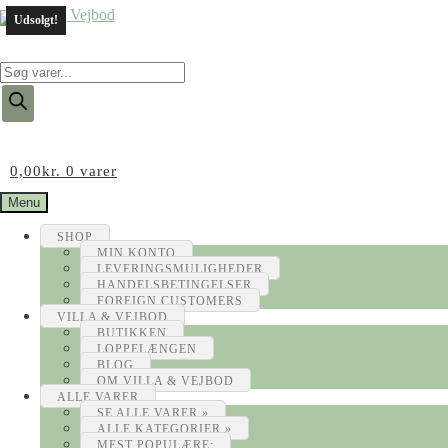
Udsolgt!
Products
search
0,00
kr.
0 varer
Menu
SHOP
MIN KONTO
LEVERINGSMULIGHEDER
HANDELSBETINGELSER
FOREIGN CUSTOMERS
VILLA & VEJBOD
BUTIKKEN
LOPPELÆNGEN
BLOG
OM VILLA & VEJBOD
ALLE VARER
SE ALLE VARER »
ALLE KATEGORIER »
MEST POPULÆRE: