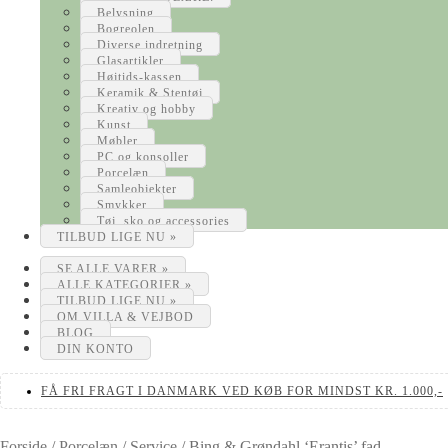
Belysning
Bogreolen
Diverse indretning
Glasartikler
Højtids-kassen
Keramik & Stentøj
Kreativ og hobby
Kunst
Møbler
PC og konsoller
Porcelæn
Samleobjekter
Smykker
Tøj, sko og accessories
TILBUD LIGE NU »
SE ALLE VARER »
ALLE KATEGORIER »
TILBUD LIGE NU »
OM VILLA & VEJBOD
BLOG
DIN KONTO
FÅ FRI FRAGT I DANMARK VED KØB FOR MINDST KR. 1.000,-
Forside
/
Porcelæn
/
Service
/
Bing & Grøndahl ‘Erantis’ fad