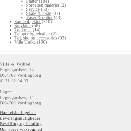
Platter
(184)
Porcelæn malerier
(2)
Service
(50)
Skåle & Fade
(37)
Vaser & potter
(43)
Samleobjekter
(310)
Smykker
(58)
Trækunst
(14)
Tæpper og tekstiler
(2)
Tøj, sko og accessories
(93)
Villa Unika
(160)
Villa & Vejbod
Fogedgårdsvej 14
DK4760 Vordingborg
✆ 71 92 04 93
Lager:
Fogedgårdsvej 14
DK4760 Vordingborg
Handelsbetingelser
Leveringsmuligheder
Bestilling og betaling
Om vores virksomhed