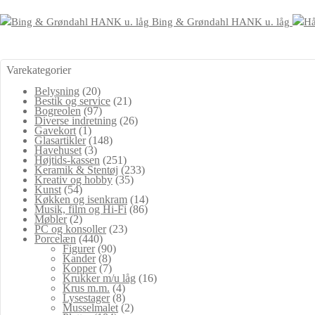
Bing & Grøndahl HANK u. låg
Varekategorier
Belysning
(20)
Bestik og service
(21)
Bogreolen
(97)
Diverse indretning
(26)
Gavekort
(1)
Glasartikler
(148)
Havehuset
(3)
Højtids-kassen
(251)
Keramik & Stentøj
(233)
Kreativ og hobby
(35)
Kunst
(54)
Køkken og isenkram
(14)
Musik, film og Hi-Fi
(86)
Møbler
(2)
PC og konsoller
(23)
Porcelæn
(440)
Figurer
(90)
Kander
(8)
Kopper
(7)
Krukker m/u låg
(16)
Krus m.m.
(4)
Lysestager
(8)
Musselmalet
(2)