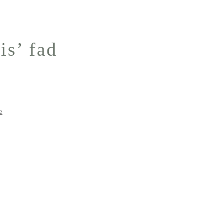
is’ fad
e