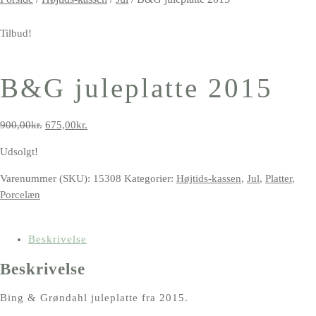
Tilbud!
B&G juleplatte 2015
Den
Den
900,00
kr.
675,00
kr.
oprindelige
aktuelle
Udsolgt!
pris
pris
var:
er:
Varenummer (SKU):
15308
Kategorier:
Højtids-kassen
,
Jul
,
Platter
,
900,00kr..
675,00kr..
Porcelæn
Beskrivelse
Beskrivelse
Bing & Grøndahl juleplatte fra 2015.