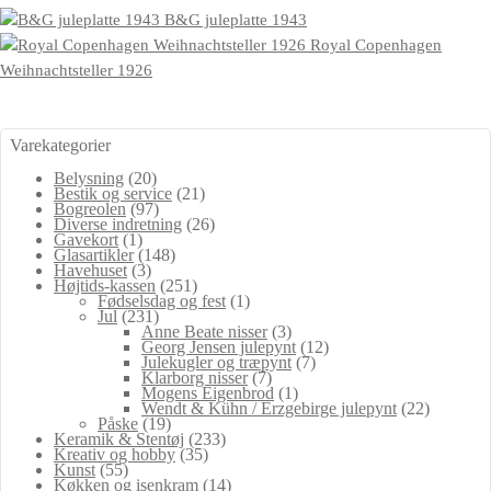
B&G juleplatte 1943
Royal Copenhagen
Weihnachtsteller 1926
Varekategorier
Belysning
(20)
Bestik og service
(21)
Bogreolen
(97)
Diverse indretning
(26)
Gavekort
(1)
Glasartikler
(148)
Havehuset
(3)
Højtids-kassen
(251)
Fødselsdag og fest
(1)
Jul
(231)
Anne Beate nisser
(3)
Georg Jensen julepynt
(12)
Julekugler og træpynt
(7)
Klarborg nisser
(7)
Mogens Eigenbrod
(1)
Wendt & Kühn / Erzgebirge julepynt
(22)
Påske
(19)
Keramik & Stentøj
(233)
Kreativ og hobby
(35)
Kunst
(55)
Køkken og isenkram
(14)