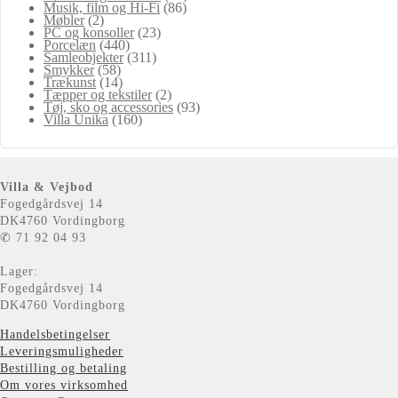
Musik, film og Hi-Fi
(86)
Møbler
(2)
PC og konsoller
(23)
Porcelæn
(440)
Samleobjekter
(311)
Smykker
(58)
Trækunst
(14)
Tæpper og tekstiler
(2)
Tøj, sko og accessories
(93)
Villa Unika
(160)
Villa & Vejbod
Fogedgårdsvej 14
DK4760 Vordingborg
✆ 71 92 04 93
Lager:
Fogedgårdsvej 14
DK4760 Vordingborg
Handelsbetingelser
Leveringsmuligheder
Bestilling og betaling
Om vores virksomhed