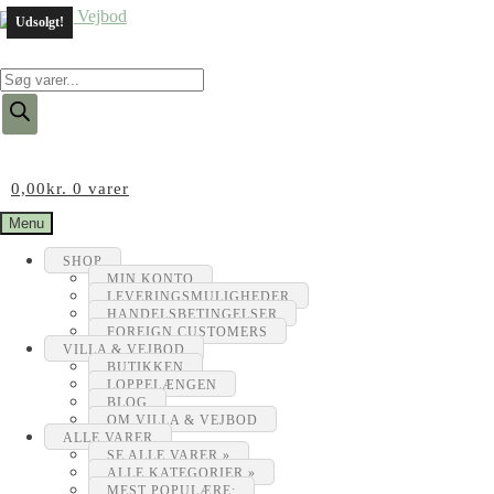
Udsolgt!
Products
search
0,00
kr.
0 varer
Menu
SHOP
MIN KONTO
LEVERINGSMULIGHEDER
HANDELSBETINGELSER
FOREIGN CUSTOMERS
VILLA & VEJBOD
BUTIKKEN
LOPPELÆNGEN
BLOG
OM VILLA & VEJBOD
ALLE VARER
SE ALLE VARER »
ALLE KATEGORIER »
MEST POPULÆRE: