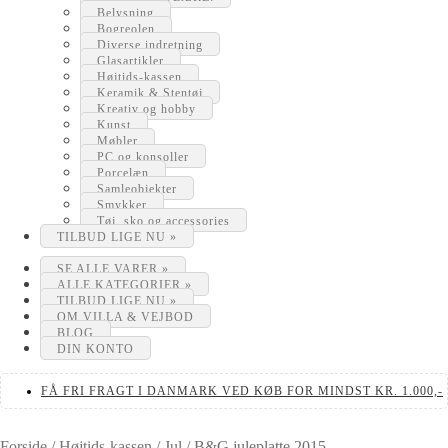
Belysning
Bogreolen
Diverse indretning
Glasartikler
Højtids-kassen
Keramik & Stentøj
Kreativ og hobby
Kunst
Møbler
PC og konsoller
Porcelæn
Samleobjekter
Smykker
Tøj, sko og accessories
TILBUD LIGE NU »
SE ALLE VARER »
ALLE KATEGORIER »
TILBUD LIGE NU »
OM VILLA & VEJBOD
BLOG
DIN KONTO
FÅ FRI FRAGT I DANMARK VED KØB FOR MINDST KR. 1.000,-
Forside
/
Højtids-kassen
/
Jul
/
B&G juleplatte 2015