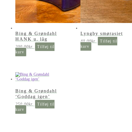
Bing & Grøndahl
Lyngby smørasiet
HANK u. låg
40,00
kr.
Tilføj til
kurv
200,00
kr.
Tilføj til
kurv
Bing & Grøndahl
‘Goddag igen’
250,00
kr.
Tilføj til
kurv