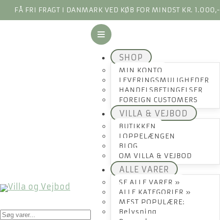
FÅ FRI FRAGT I DANMARK VED KØB FOR MINDST KR. 1.000,
SHOP
MIN KONTO
LEVERINGSMULIGHEDER
HANDELSBETINGELSER
FOREIGN CUSTOMERS
VILLA & VEJBOD
BUTIKKEN
LOPPELÆNGEN
BLOG
OM VILLA & VEJBOD
ALLE VARER
SE ALLE VARER »
ALLE KATEGORIER »
MEST POPULÆRE:
Products
Belysning
search