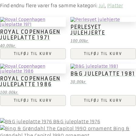
Find endnu flere varer fra samme kategori:
Jul
,
Platter
PERLESYET
ROYAL COPENHAGEN
JULEHJERTE
JULEPLATTE 1971
100,00
kr.
40,00
kr.
TILFØJ TIL KURV
TILFØJ TIL KURV
B&G JULEPLATTE 1981
ROYAL COPENHAGEN
30,00
kr.
JULEPLATTE 1986
100,00
kr.
TILFØJ TIL KURV
TILFØJ TIL KURV
B&G juleplatte 1976
Bing &
Grøndahl The Capitol 1990 ornament