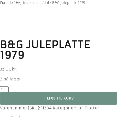
Forside
/
Højtids-kassen
/
Jul
/
B&G juleplatte 1979
B&G JULEPLATTE
1979
35,00
kr.
2 på lager
B&G
juleplatte
TILFØJ TIL KURV
1979
antal
Varenummer (SKU):
11384
Kategorier:
Jul
,
Platter