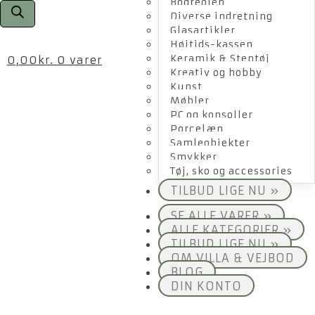
Bogreolen
Diverse indretning
Glasartikler
Højtids-kassen
Keramik & Stentøj
0,00
kr.
0 varer
Kreativ og hobby
Kunst
Møbler
PC og konsoller
Porcelæn
Samleobjekter
Smykker
Tøj, sko og accessories
TILBUD LIGE NU »
SE ALLE VARER »
ALLE KATEGORIER »
TILBUD LIGE NU »
OM VILLA & VEJBOD
BLOG
DIN KONTO