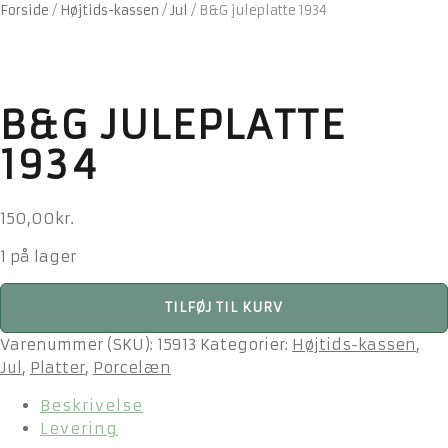
Forside
/
Højtids-kassen
/
Jul
/
B&G juleplatte 1934
B&G JULEPLATTE
1934
150,00
kr.
1 på lager
B&G
TILFØJ TIL KURV
juleplatte
1934
Varenummer (SKU):
15913
Kategorier:
Højtids-kassen
,
antal
Jul
,
Platter
,
Porcelæn
Beskrivelse
Levering