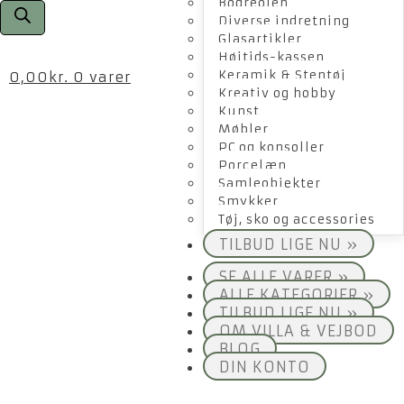
Bogreolen
Diverse indretning
Glasartikler
Højtids-kassen
Keramik & Stentøj
0,00
kr.
0 varer
Kreativ og hobby
Kunst
Møbler
PC og konsoller
Porcelæn
Samleobjekter
Smykker
Tøj, sko og accessories
TILBUD LIGE NU »
SE ALLE VARER »
ALLE KATEGORIER »
TILBUD LIGE NU »
OM VILLA & VEJBOD
BLOG
DIN KONTO