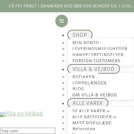
FÅ FRI FRAGT I DANMARK VED KØB FOR MINDST KR. 1.000,
SHOP
MIN KONTO
LEVERINGSMULIGHEDER
HANDELSBETINGELSER
FOREIGN CUSTOMERS
VILLA & VEJBOD
BUTIKKEN
LOPPELÆNGEN
BLOG
OM VILLA & VEJBOD
ALLE VARER
SE ALLE VARER »
ALLE KATEGORIER »
MEST POPULÆRE:
Products
Belysning
search