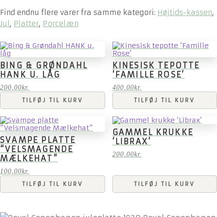
Find endnu flere varer fra samme kategori:
Højtids-kassen
,
Jul
,
Platter
,
Porcelæn
BING & GRØNDAHL
KINESISK TEPOTTE
HANK U. LÅG
‘FAMILLE ROSE’
200,00
kr.
400,00
kr.
TILFØJ TIL KURV
TILFØJ TIL KURV
GAMMEL KRUKKE
SVAMPE PLATTE
‘LIBRAX’
“VELSMAGENDE
200,00
kr.
MÆLKEHAT”
100,00
kr.
TILFØJ TIL KURV
TILFØJ TIL KURV