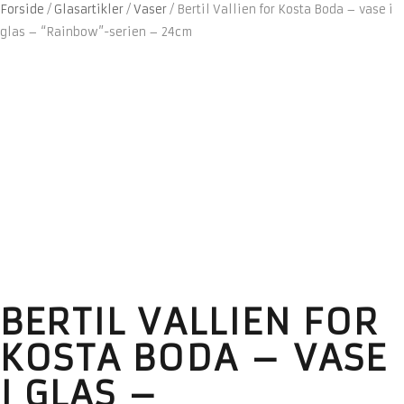
Forside
/
Glasartikler
/
Vaser
/
Bertil Vallien for Kosta Boda – vase i
glas – “Rainbow”-serien – 24cm
BERTIL VALLIEN FOR
KOSTA BODA – VASE
I GLAS –