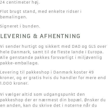
serien
24 centimeter høj.
-
Flot brugt stand, med enkelte ridser i
24cm
bemalingen.
antal
Signeret i bunden.
LEVERING & AFHENTNING
Vi sender hurtigt og sikkert med DAO og GLS over
hele Danmark, samt til de fleste lande i Europa.
Alle genstande pakkes forsvarligt i miljøvenlig
pakke-emballage.
Levering til pakkeshop i Danmark koster 49
kroner, og er gratis hvis du handler for mere end
1.000 kroner.
Vi vælger altid som udgangspunkt den
pakkeshop der er nærmest din bopæl. Ønsker du
en anden, kan du skrive det i noterne når du