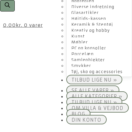
Bogreolen
Diverse indretning
Glasartikler
Højtids-kassen
Keramik & Stentøj
0,00
kr.
0 varer
Kreativ og hobby
Kunst
Møbler
PC og konsoller
Porcelæn
Samleobjekter
Smykker
Tøj, sko og accessories
TILBUD LIGE NU »
SE ALLE VARER »
ALLE KATEGORIER »
TILBUD LIGE NU »
OM VILLA & VEJBOD
BLOG
DIN KONTO