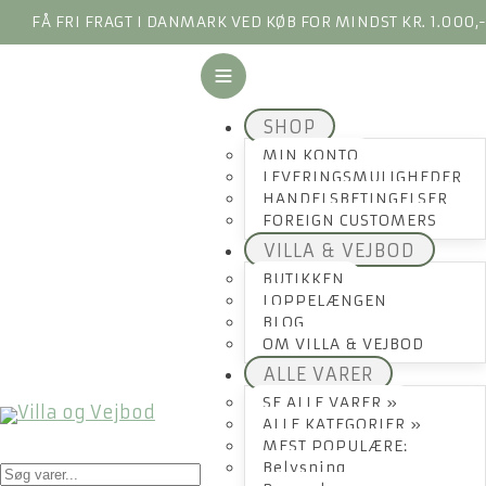
FÅ FRI FRAGT I DANMARK VED KØB FOR MINDST KR. 1.000,
SHOP
MIN KONTO
LEVERINGSMULIGHEDER
HANDELSBETINGELSER
FOREIGN CUSTOMERS
VILLA & VEJBOD
BUTIKKEN
LOPPELÆNGEN
BLOG
OM VILLA & VEJBOD
ALLE VARER
SE ALLE VARER »
ALLE KATEGORIER »
MEST POPULÆRE:
Products
Belysning
search