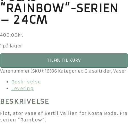
“RAINBOW”-SERIEN
– 24CM
400,00
kr.
1 på lager
Bertil
TILFØJ TIL KURV
Vallien
for
Varenummer (SKU):
16336
Kategorier:
Glasartikler
,
Vaser
Kosta
Beskrivelse
Boda
Levering
-
vase
BESKRIVELSE
i
glas
Flot, stor vase af Bertil Vallien for Kosta Boda. Fra
-
serien “Rainbow”.
"Rainbow"-