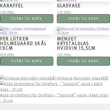
KARAFFEL
GLASVASE
150,00
kr.
120,00
kr.
TILFØJ TIL KURV
TILFØJ TIL KURV
PER LÜTKEN
MENUET
HOLMEGAARD SKÅL
KRYSTALGLAS
19CM
HVIDVIN 15,5CM
450,00
kr.
100,00
kr.
TILFØJ TIL KURV
TILFØJ TIL KURV
Vintage Ronneby glasskål
Asta Strömberg for Orrefors - "Sputnik" vase i klart glas
- 31 cm