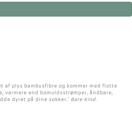
vet af plys bambusfibre og kommer med flotte
løde, varmere end bomuldsstrømper, åndbare,
edde dyret på dine sokker.’
Bare Kind
.