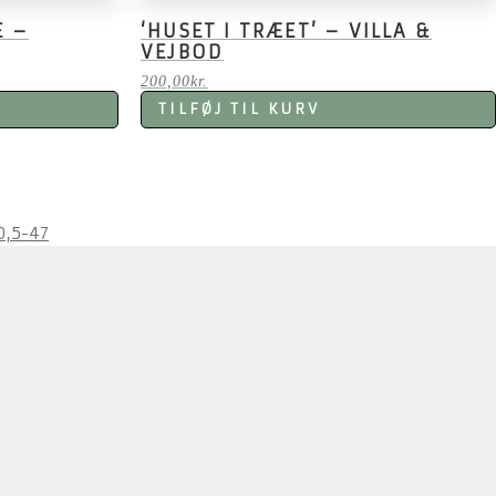
E –
‘HUSET I TRÆET’ – VILLA &
VEJBOD
200,00
kr.
TILFØJ TIL KURV
0,5-47