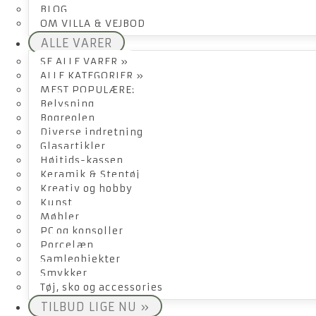
BLOG
OM VILLA & VEJBOD
ALLE VARER
SE ALLE VARER »
ALLE KATEGORIER »
MEST POPULÆRE:
Belysning
Bogreolen
Diverse indretning
Glasartikler
Højtids-kassen
Keramik & Stentøj
Kreativ og hobby
Kunst
Møbler
PC og konsoller
Porcelæn
Samleobjekter
Smykker
Tøj, sko og accessories
TILBUD LIGE NU »