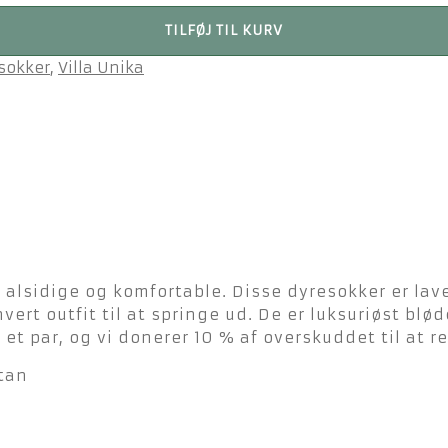
TILFØJ TIL KURV
sokker
,
Villa Unika
, alsidige og komfortable. Disse dyresokker er la
vert outfit til at springe ud. De er luksuriøst b
et par, og vi donerer 10 % af overskuddet til at r
tan