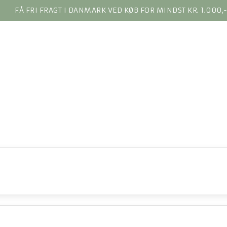
FÅ FRI FRAGT I DANMARK VED KØB FOR MINDST KR. 1.000,