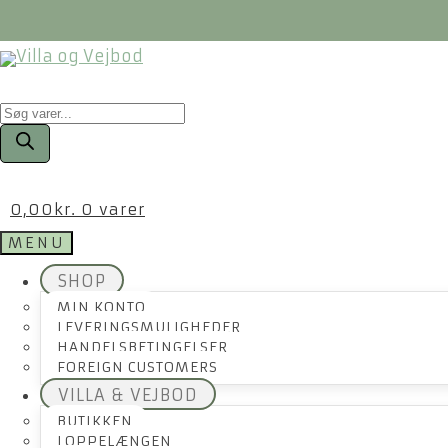
Products
search
0,00
kr.
0 varer
MENU
SHOP
MIN KONTO
LEVERINGSMULIGHEDER
HANDELSBETINGELSER
FOREIGN CUSTOMERS
VILLA & VEJBOD
BUTIKKEN
LOPPELÆNGEN