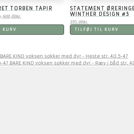
ET TORBEN TAPIR
STATEMENT ØRERING
WINTHER DESIGN #3
Den
Den
.
600,00
kr.
oprindelige
aktuelle
395,00
kr.
pris
pris
L KURV
TILFØJ TIL KURV
var:
er:
900,00kr..
600,00kr..
BARE KIND voksen sokker med dyr - Heste str. 40,5-47
BARE KIND voksen sokker med dyr - Ræv i båd str. 4