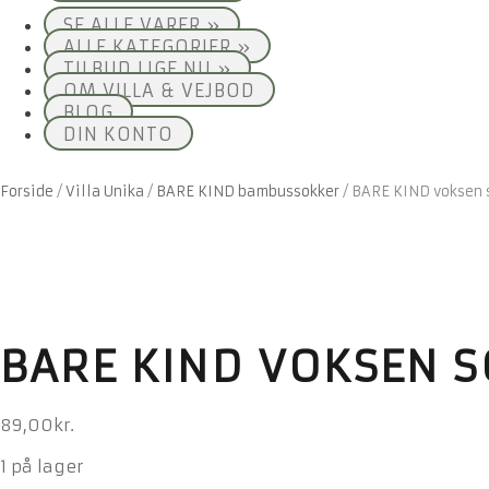
SE ALLE VARER »
ALLE KATEGORIER »
TILBUD LIGE NU »
OM VILLA & VEJBOD
BLOG
DIN KONTO
Forside
/
Villa Unika
/
BARE KIND bambussokker
/
BARE KIND voksen s
BARE KIND VOKSEN S
89,00
kr.
1 på lager