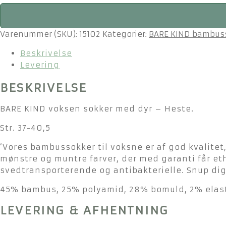
BARE
KIND
voksen
Varenummer (SKU):
15102
Kategorier:
BARE KIND bambus
sokker
Beskrivelse
med
Levering
dyr
-
BESKRIVELSE
Heste
str.
BARE KIND voksen sokker med dyr – Heste.
37-
40,5
Str. 37-40,5
antal
‘Vores bambussokker til voksne er af god kvalitet
mønstre og muntre farver, der med garanti får eth
svedtransporterende og antibakterielle. Snup dig 
45% bambus, 25% polyamid, 28% bomuld, 2% elas
LEVERING & AFHENTNING