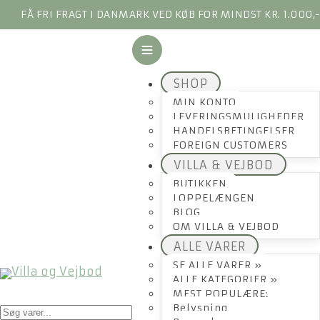
FÅ FRI FRAGT I DANMARK VED KØB FOR MINDST KR. 1.000,
SHOP
MIN KONTO
LEVERINGSMULIGHEDER
HANDELSBETINGELSER
FOREIGN CUSTOMERS
VILLA & VEJBOD
BUTIKKEN
LOPPELÆNGEN
BLOG
OM VILLA & VEJBOD
ALLE VARER
SE ALLE VARER »
ALLE KATEGORIER »
MEST POPULÆRE:
Products
Belysning
search