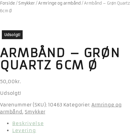
Forside
/
Smykker
/
Armringe og armbånd
/
Armbånd – Grøn Quartz
6cm Ø
Udsolgt!
ARMBÅND – GRØN
QUARTZ 6CM Ø
50,00
kr.
Udsolgt!
Varenummer (SKU):
10463
Kategorier:
Armringe og
armbånd
,
Smykker
Beskrivelse
Levering