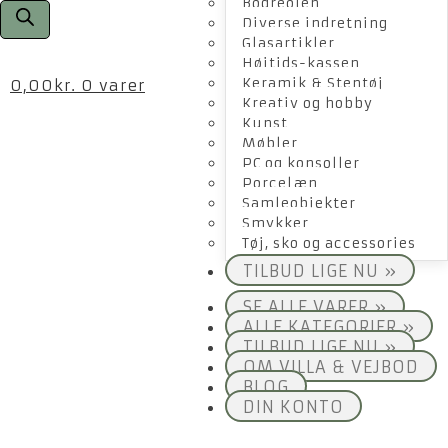
Bogreolen
Diverse indretning
Glasartikler
Højtids-kassen
Keramik & Stentøj
0,00
kr.
0 varer
Kreativ og hobby
Kunst
Møbler
PC og konsoller
Porcelæn
Samleobjekter
Smykker
Tøj, sko og accessories
TILBUD LIGE NU »
SE ALLE VARER »
ALLE KATEGORIER »
TILBUD LIGE NU »
OM VILLA & VEJBOD
BLOG
DIN KONTO