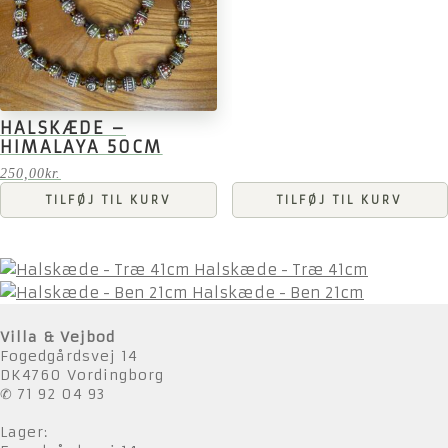
HALSKÆDE –
HIMALAYA 50CM
250,00
kr.
TILFØJ TIL KURV
TILFØJ TIL KURV
Halskæde - Træ 41cm
Halskæde - Ben 21cm
Villa & Vejbod
Fogedgårdsvej 14
DK4760 Vordingborg
✆ 71 92 04 93
Lager: