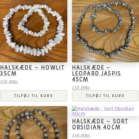
HALSKÆDE – HOWLIT
HALSKÆDE –
35CM
LEOPARD JASPIS
45CM
150,00
kr.
150,00
kr.
TILFØJ TIL KURV
TILFØJ TIL KURV
HALSKÆDE – SORT
OBSIDIAN 40CM
150,00
kr.