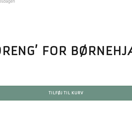
lpsdagen
DRENG’ FOR BØRNEH
TILFØJ TIL KURV