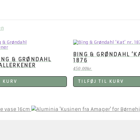
æn
BING & GRØNDAHL ‘KA
ING & GRØNDAHL
1876
ALLERKENER
450,00
kr.
L KURV
TILFØJ TIL KURV
ce vase 16cm