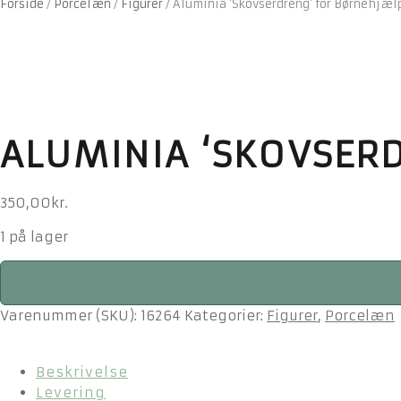
Forside
/
Porcelæn
/
Figurer
/
Aluminia ‘Skovserdreng’ for Børnehjæ
ALUMINIA ‘SKOVSER
350,00
kr.
1 på lager
Aluminia
'Skovserdreng'
for
Varenummer (SKU):
16264
Kategorier:
Figurer
,
Porcelæn
Børnehjælpsdagen
antal
Beskrivelse
Levering