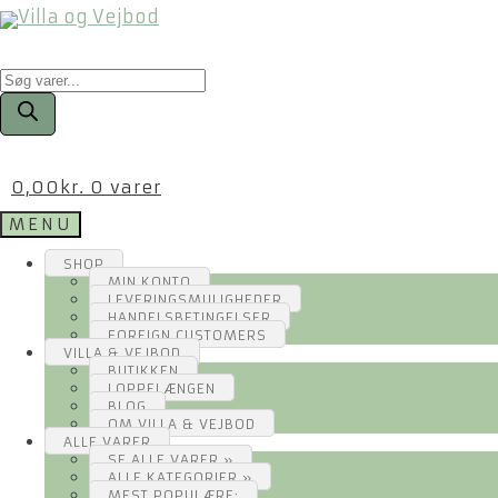
Products
search
0,00
kr.
0 varer
MENU
SHOP
MIN KONTO
LEVERINGSMULIGHEDER
HANDELSBETINGELSER
FOREIGN CUSTOMERS
VILLA & VEJBOD
BUTIKKEN
LOPPELÆNGEN
BLOG
OM VILLA & VEJBOD
ALLE VARER
SE ALLE VARER »
ALLE KATEGORIER »
MEST POPULÆRE: