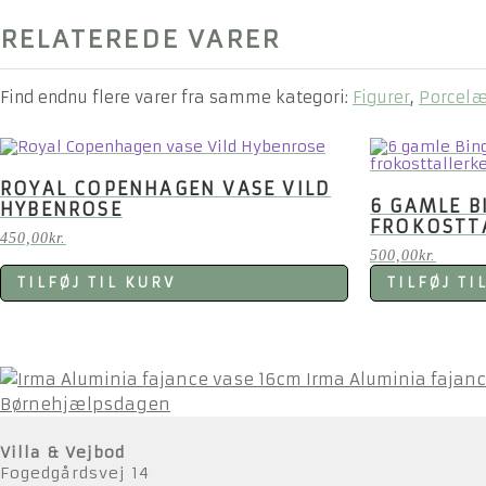
RELATEREDE VARER
Find endnu flere varer fra samme kategori:
Figurer
,
Porcel
ROYAL COPENHAGEN VASE VILD
6 GAMLE B
HYBENROSE
FROKOSTT
450,00
kr.
500,00
kr.
TILFØJ TIL KURV
TILFØJ TI
Irma Aluminia fajan
Børnehjælpsdagen
Villa & Vejbod
Fogedgårdsvej 14