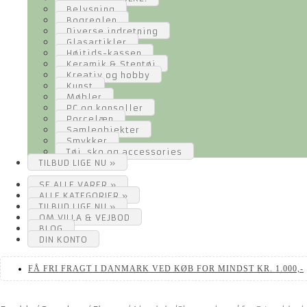
Belysning
Bogreolen
Diverse indretning
Glasartikler
Højtids-kassen
Keramik & Stentøj
Kreativ og hobby
Kunst
Møbler
PC og konsoller
Porcelæn
Samleobjekter
Smykker
Tøj, sko og accessories
TILBUD LIGE NU »
SE ALLE VARER »
ALLE KATEGORIER »
TILBUD LIGE NU »
OM VILLA & VEJBOD
BLOG
DIN KONTO
FÅ FRI FRAGT I DANMARK VED KØB FOR MINDST KR. 1.000,-