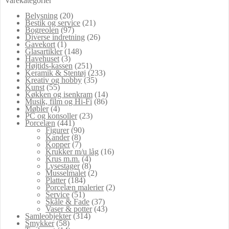
Varekategorier
Belysning
(20)
Bestik og service
(21)
Bogreolen
(97)
Diverse indretning
(26)
Gavekort
(1)
Glasartikler
(148)
Havehuset
(3)
Højtids-kassen
(251)
Keramik & Stentøj
(233)
Kreativ og hobby
(35)
Kunst
(55)
Køkken og isenkram
(14)
Musik, film og Hi-Fi
(86)
Møbler
(4)
PC og konsoller
(23)
Porcelæn
(441)
Figurer
(90)
Kander
(8)
Kopper
(7)
Krukker m/u låg
(16)
Krus m.m.
(4)
Lysestager
(8)
Musselmalet
(2)
Platter
(184)
Porcelæn malerier
(2)
Service
(51)
Skåle & Fade
(37)
Vaser & potter
(43)
Samleobjekter
(314)
Smykker
(58)