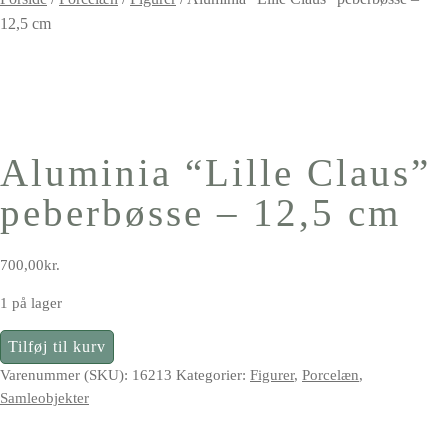
12,5 cm
Aluminia “Lille Claus”
peberbøsse – 12,5 cm
700,00
kr.
1 på lager
Aluminia
Tilføj til kurv
"Lille
Varenummer (SKU):
16213
Kategorier:
Figurer
,
Porcelæn
,
Claus"
Samleobjekter
peberbøsse
-