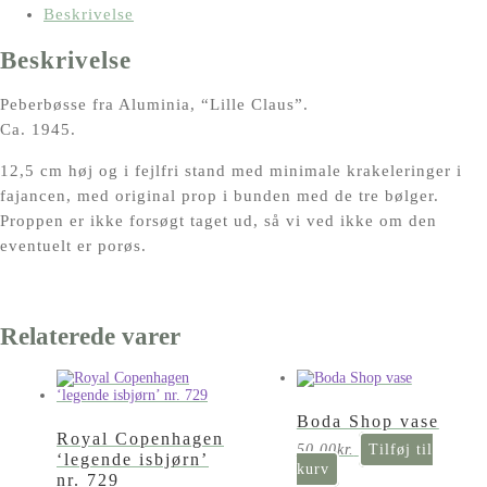
12,5
Beskrivelse
cm
Beskrivelse
antal
Peberbøsse fra Aluminia, “Lille Claus”.
Ca. 1945.
12,5 cm høj og i fejlfri stand med minimale krakeleringer i
fajancen, med original prop i bunden med de tre bølger.
Proppen er ikke forsøgt taget ud, så vi ved ikke om den
eventuelt er porøs.
Relaterede varer
Boda Shop vase
Royal Copenhagen
50,00
kr.
Tilføj til
‘legende isbjørn’
kurv
nr. 729