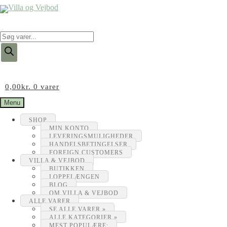
Products
search
0,00
kr.
0 varer
Menu
SHOP
MIN KONTO
LEVERINGSMULIGHEDER
HANDELSBETINGELSER
FOREIGN CUSTOMERS
VILLA & VEJBOD
BUTIKKEN
LOPPELÆNGEN
BLOG
OM VILLA & VEJBOD
ALLE VARER
SE ALLE VARER »
ALLE KATEGORIER »
MEST POPULÆRE: