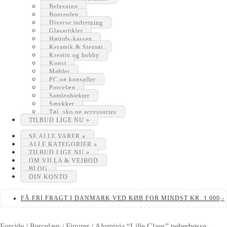
Belysning
Bogreolen
Diverse indretning
Glasartikler
Højtids-kassen
Keramik & Stentøj
Kreativ og hobby
Kunst
Møbler
PC og konsoller
Porcelæn
Samleobjekter
Smykker
Tøj, sko og accessories
TILBUD LIGE NU »
SE ALLE VARER »
ALLE KATEGORIER »
TILBUD LIGE NU »
OM VILLA & VEJBOD
BLOG
DIN KONTO
FÅ FRI FRAGT I DANMARK VED KØB FOR MINDST KR. 1.000,-
Forside
/
Porcelæn
/
Figurer
/
Aluminia “Lille Claus” peberbøsse –