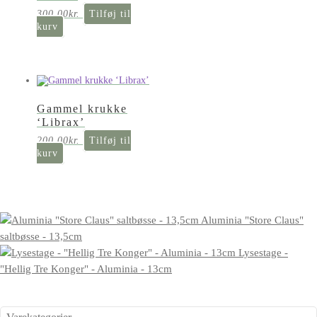
300,00
kr.
Tilføj til
kurv
Gammel krukke
‘Librax’
200,00
kr.
Tilføj til
kurv
Aluminia "Store Claus"
saltbøsse - 13,5cm
Lysestage -
"Hellig Tre Konger" - Aluminia - 13cm