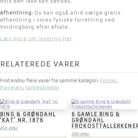
hvis den
ikke
kan sendes.
Afhentning:
Du kan også altid vælge gratis
afhentning i vores fysiske forretning ved
Vordingborg efter aftale.
Læs mere om levering her
RELATEREDE VARER
Find endnu flere varer fra samme kategori:
Figurer
,
Porcelæn
,
Samleobjekter
BING & GRØNDAHL
6 GAMLE BING &
‘KAT’ NR. 1876
GRØNDAHL
FROKOSTTALLERKENE
450,00
kr.
500,00
kr.