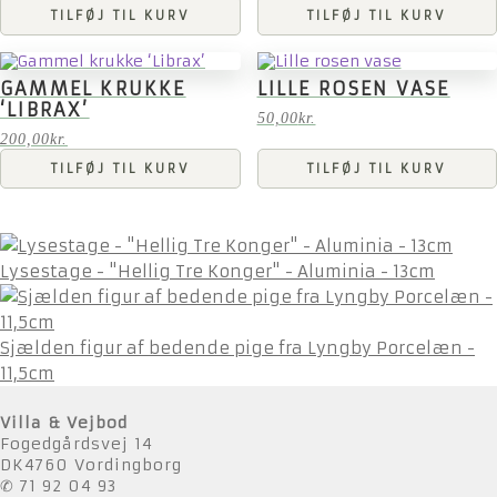
TILFØJ TIL KURV
TILFØJ TIL KURV
GAMMEL KRUKKE
LILLE ROSEN VASE
‘LIBRAX’
50,00
kr.
200,00
kr.
TILFØJ TIL KURV
TILFØJ TIL KURV
Lysestage - "Hellig Tre Konger" - Aluminia - 13cm
Sjælden figur af bedende pige fra Lyngby Porcelæn -
11,5cm
Villa & Vejbod
Fogedgårdsvej 14
DK4760 Vordingborg
✆ 71 92 04 93