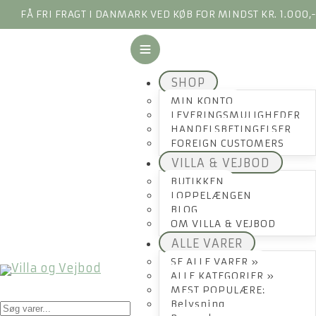
FÅ FRI FRAGT I DANMARK VED KØB FOR MINDST KR. 1.000,
SHOP
MIN KONTO
LEVERINGSMULIGHEDER
HANDELSBETINGELSER
FOREIGN CUSTOMERS
VILLA & VEJBOD
BUTIKKEN
LOPPELÆNGEN
BLOG
OM VILLA & VEJBOD
ALLE VARER
SE ALLE VARER »
ALLE KATEGORIER »
MEST POPULÆRE:
Products
Belysning
search