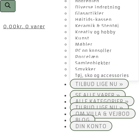
Bogreolen
Diverse indretning
Glasartikler
Højtids-kassen
Keramik & Stentøj
0,00
kr.
0 varer
Kreativ og hobby
Kunst
Møbler
PC og konsoller
Porcelæn
Samleobjekter
Smykker
Tøj, sko og accessories
TILBUD LIGE NU »
SE ALLE VARER »
ALLE KATEGORIER »
TILBUD LIGE NU »
OM VILLA & VEJBOD
BLOG
DIN KONTO