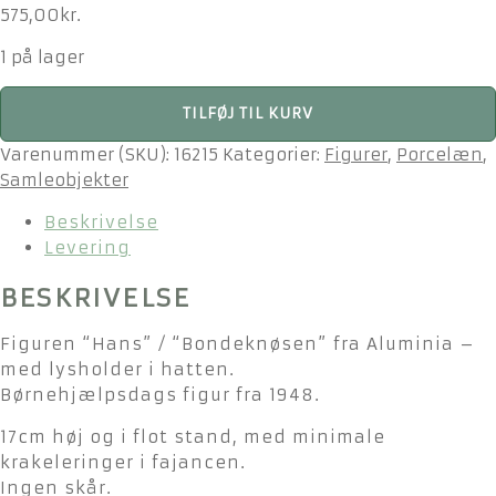
575,00
kr.
1 på lager
Aluminia
TILFØJ TIL KURV
Børnehjælpsdags
figur
Varenummer (SKU):
16215
Kategorier:
Figurer
,
Porcelæn
,
-
Samleobjekter
Bondeknøs
Beskrivelse
-
Levering
17cm
antal
BESKRIVELSE
Figuren “Hans” / “Bondeknøsen” fra Aluminia –
med lysholder i hatten.
Børnehjælpsdags figur fra 1948.
17cm høj og i flot stand, med minimale
krakeleringer i fajancen.
Ingen skår.