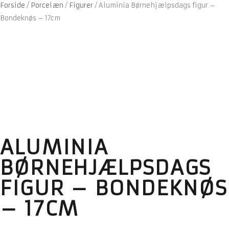
Forside
/
Porcelæn
/
Figurer
/
Aluminia Børnehjælpsdags figur –
Bondeknøs – 17cm
ALUMINIA
BØRNEHJÆLPSDAGS
FIGUR – BONDEKNØS
– 17CM