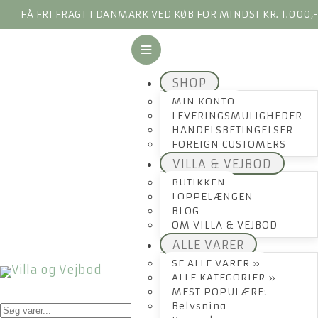
FÅ FRI FRAGT I DANMARK VED KØB FOR MINDST KR. 1.000,
SHOP
MIN KONTO
LEVERINGSMULIGHEDER
HANDELSBETINGELSER
FOREIGN CUSTOMERS
VILLA & VEJBOD
BUTIKKEN
LOPPELÆNGEN
BLOG
OM VILLA & VEJBOD
ALLE VARER
SE ALLE VARER »
ALLE KATEGORIER »
MEST POPULÆRE:
Products
Belysning
search