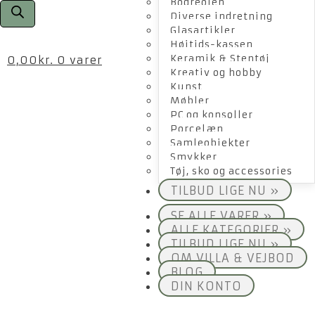
Bogreolen
Diverse indretning
Glasartikler
Højtids-kassen
Keramik & Stentøj
0,00
kr.
0 varer
Kreativ og hobby
Kunst
Møbler
PC og konsoller
Porcelæn
Samleobjekter
Smykker
Tøj, sko og accessories
TILBUD LIGE NU »
SE ALLE VARER »
ALLE KATEGORIER »
TILBUD LIGE NU »
OM VILLA & VEJBOD
BLOG
DIN KONTO