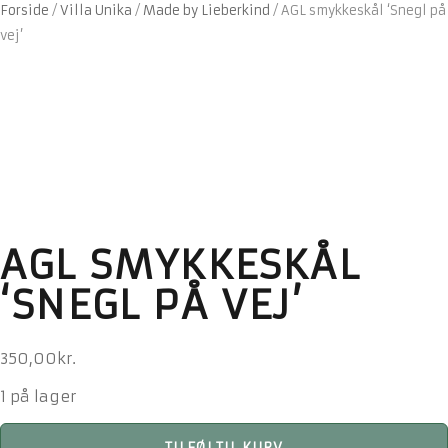
Forside
/
Villa Unika
/
Made by Lieberkind
/
AGL smykkeskål ‘Snegl på
vej’
AGL SMYKKESKÅL
‘SNEGL PÅ VEJ’
350,00
kr.
1 på lager
AGL
TILFØJ TIL KURV