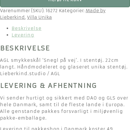
smykkeskål
'Snegl
Varenummer (SKU):
16272
Kategorier:
Made by
på
Lieberkind
,
Villa Unika
vej'
Beskrivelse
antal
Levering
BESKRIVELSE
AGL smykkeskål ‘Snegl på vej’. I stentøj. 22cm
langt. Håndmodeleret og glaseret unika stentøj.
Lieberkind.studio / AGL
LEVERING & AFHENTNING
Vi sender hurtigt og sikkert med DAO og GLS over
hele Danmark, samt til de fleste lande i Europa.
Alle genstande pakkes forsvarligt i miljøvenlig
pakke-emballage.
Levering til pakkeshop i Danmark koster 49