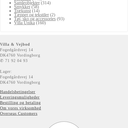
Samleobjekter
(314)
Smykker
(58)
Trækunst
(14)
Tæpper og tekstiler
(2)
Tøj, sko og accessories
(93)
Villa Unika
(160)
Villa & Vejbod
Fogedgårdsvej 14
DK4760 Vordingborg
✆ 71 92 04 93
Lager:
Fogedgårdsvej 14
DK4760 Vordingborg
Handelsbetingelser
Leveringsmuligheder
Bestilling og betaling
Om vores virksomhed
Overseas Customers