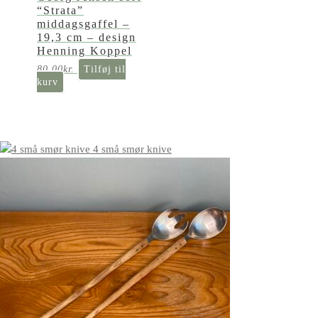
“Strata”
middagsgaffel –
19,3 cm – design
Henning Koppel
80,00
kr.
Tilføj til
kurv
4 små smør knive