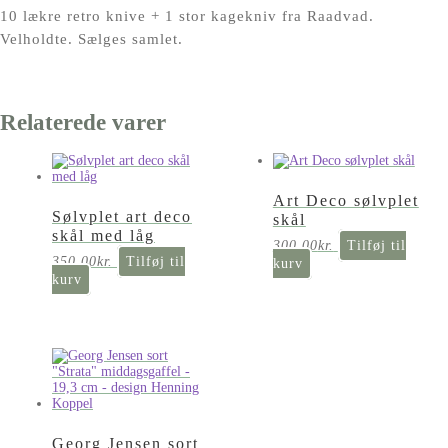
10 lækre retro knive + 1 stor kagekniv fra Raadvad.
Velholdte. Sælges samlet.
Relaterede varer
Art Deco sølvplet
Sølvplet art deco
skål
skål med låg
300,00
kr.
Tilføj til
350,00
kr.
Tilføj til
kurv
kurv
Georg Jensen sort