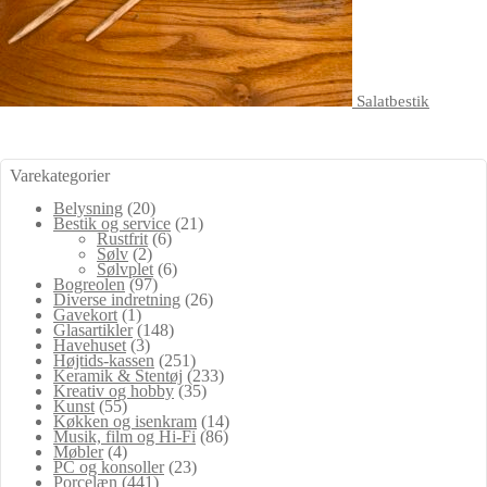
Salatbestik
Varekategorier
Belysning
(20)
Bestik og service
(21)
Rustfrit
(6)
Sølv
(2)
Sølvplet
(6)
Bogreolen
(97)
Diverse indretning
(26)
Gavekort
(1)
Glasartikler
(148)
Havehuset
(3)
Højtids-kassen
(251)
Keramik & Stentøj
(233)
Kreativ og hobby
(35)
Kunst
(55)
Køkken og isenkram
(14)
Musik, film og Hi-Fi
(86)
Møbler
(4)
PC og konsoller
(23)
Porcelæn
(441)