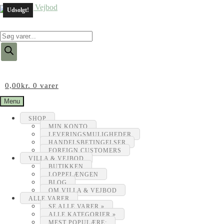
Udsolgt!
Products
search
0,00
kr.
0 varer
Menu
SHOP
MIN KONTO
LEVERINGSMULIGHEDER
HANDELSBETINGELSER
FOREIGN CUSTOMERS
VILLA & VEJBOD
BUTIKKEN
LOPPELÆNGEN
BLOG
OM VILLA & VEJBOD
ALLE VARER
SE ALLE VARER »
ALLE KATEGORIER »
MEST POPULÆRE: