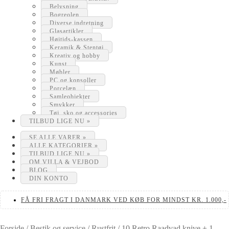
Belysning
Bogreolen
Diverse indretning
Glasartikler
Højtids-kassen
Keramik & Stentøj
Kreativ og hobby
Kunst
Møbler
PC og konsoller
Porcelæn
Samleobjekter
Smykker
Tøj, sko og accessories
TILBUD LIGE NU »
SE ALLE VARER »
ALLE KATEGORIER »
TILBUD LIGE NU »
OM VILLA & VEJBOD
BLOG
DIN KONTO
FÅ FRI FRAGT I DANMARK VED KØB FOR MINDST KR. 1.000,-
Forside
/
Bestik og service
/
Rustfrit
/
10 Retro Raadvad knive + 1