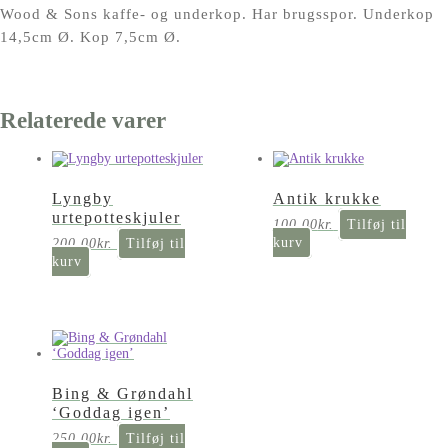
Wood & Sons kaffe- og underkop. Har brugsspor. Underkop
14,5cm Ø. Kop 7,5cm Ø.
Relaterede varer
Lyngby
Antik krukke
urtepotteskjuler
100,00
kr.
Tilføj til
kurv
200,00
kr.
Tilføj til
kurv
Bing & Grøndahl
‘Goddag igen’
250,00
kr.
Tilføj til