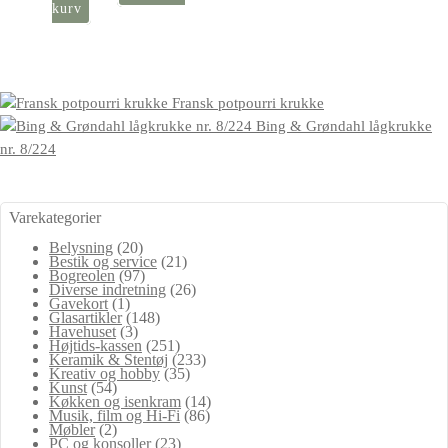
kurv
Fransk potpourri krukke
Bing & Grøndahl lågkrukke
nr. 8/224
Varekategorier
Belysning
(20)
Bestik og service
(21)
Bogreolen
(97)
Diverse indretning
(26)
Gavekort
(1)
Glasartikler
(148)
Havehuset
(3)
Højtids-kassen
(251)
Keramik & Stentøj
(233)
Kreativ og hobby
(35)
Kunst
(54)
Køkken og isenkram
(14)
Musik, film og Hi-Fi
(86)
Møbler
(2)
PC og konsoller
(23)