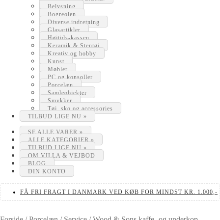
Belysning
Bogreolen
Diverse indretning
Glasartikler
Højtids-kassen
Keramik & Stentøj
Kreativ og hobby
Kunst
Møbler
PC og konsoller
Porcelæn
Samleobjekter
Smykker
Tøj, sko og accessories
TILBUD LIGE NU »
SE ALLE VARER »
ALLE KATEGORIER »
TILBUD LIGE NU »
OM VILLA & VEJBOD
BLOG
DIN KONTO
FÅ FRI FRAGT I DANMARK VED KØB FOR MINDST KR. 1.000,-
Forside
/
Porcelæn
/
Service
/
Wood & Sons kaffe- og underkop