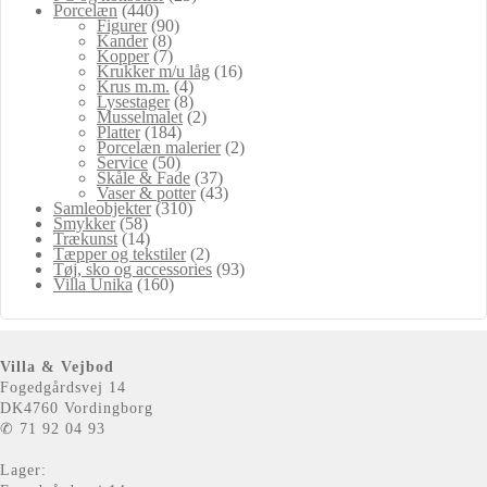
Porcelæn
(440)
Figurer
(90)
Kander
(8)
Kopper
(7)
Krukker m/u låg
(16)
Krus m.m.
(4)
Lysestager
(8)
Musselmalet
(2)
Platter
(184)
Porcelæn malerier
(2)
Service
(50)
Skåle & Fade
(37)
Vaser & potter
(43)
Samleobjekter
(310)
Smykker
(58)
Trækunst
(14)
Tæpper og tekstiler
(2)
Tøj, sko og accessories
(93)
Villa Unika
(160)
Villa & Vejbod
Fogedgårdsvej 14
DK4760 Vordingborg
✆ 71 92 04 93
Lager: