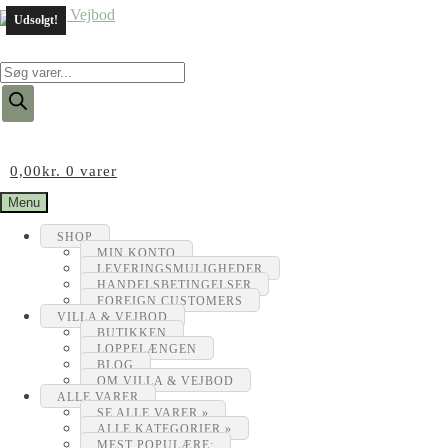
Udsolgt!
Products
search
0,00
kr.
0 varer
Menu
SHOP
MIN KONTO
LEVERINGSMULIGHEDER
HANDELSBETINGELSER
FOREIGN CUSTOMERS
VILLA & VEJBOD
BUTIKKEN
LOPPELÆNGEN
BLOG
OM VILLA & VEJBOD
ALLE VARER
SE ALLE VARER »
ALLE KATEGORIER »
MEST POPULÆRE: