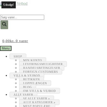
Udsolgt!
Products
search
0,00
kr.
0 varer
Menu
SHOP
MIN KONTO
LEVERINGSMULIGHEDER
HANDELSBETINGELSER
FOREIGN CUSTOMERS
VILLA & VEJBOD
BUTIKKEN
LOPPELÆNGEN
BLOG
OM VILLA & VEJBOD
ALLE VARER
SE ALLE VARER »
ALLE KATEGORIER »
MEST POPULÆRE: