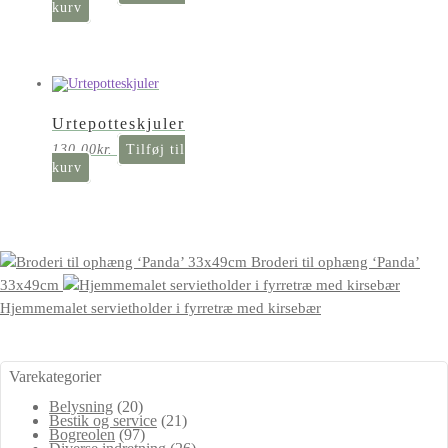
kurv
Urtepotteskjuler
130,00
kr.
Tilføj til
kurv
Broderi til ophæng ‘Panda’
33x49cm
Hjemmemalet servietholder i fyrretræ med kirsebær
Varekategorier
Belysning
(20)
Bestik og service
(21)
Bogreolen
(97)