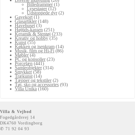
Diverse indretning
(26)
Billedrammer
(1)
Lysestager
(12)
Udstoppede dyr
(2)
Gavekort
(1)
Glasartikler
(148)
Havehuset
(3)
Højtids-kassen
(251)
Keramik & Stentøj
(233)
Kreativ og hobby
(35)
Kunst
(55)
Køkken og isenkram
(14)
Musik, film og Hi-Fi
(86)
Møbler
(4)
PC og konsoller
(23)
Porcelæn
(441)
Samleobjekter
(314)
Smykker
(58)
Trækunst
(14)
Tæpper og tekstiler
(2)
Tøj, sko og accessories
(93)
Villa Unika
(160)
Villa & Vejbod
Fogedgårdsvej 14
DK4760 Vordingborg
✆ 71 92 04 93