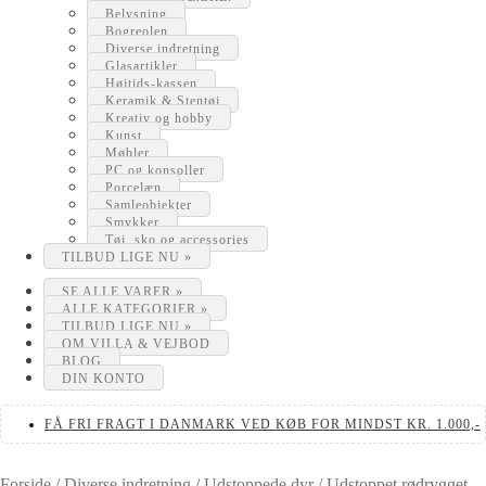
Belysning
Bogreolen
Diverse indretning
Glasartikler
Højtids-kassen
Keramik & Stentøj
Kreativ og hobby
Kunst
Møbler
PC og konsoller
Porcelæn
Samleobjekter
Smykker
Tøj, sko og accessories
TILBUD LIGE NU »
SE ALLE VARER »
ALLE KATEGORIER »
TILBUD LIGE NU »
OM VILLA & VEJBOD
BLOG
DIN KONTO
FÅ FRI FRAGT I DANMARK VED KØB FOR MINDST KR. 1.000,-
Forside
/
Diverse indretning
/
Udstoppede dyr
/
Udstoppet rødrygget