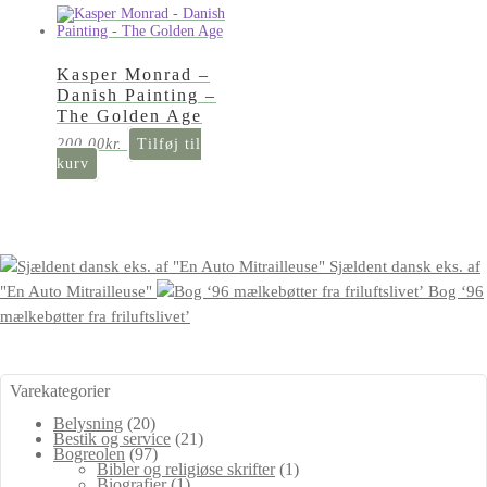
Kasper Monrad –
Danish Painting –
The Golden Age
200,00
kr.
Tilføj til
kurv
Sjældent dansk eks. af
"En Auto Mitrailleuse"
Bog ‘96
mælkebøtter fra friluftslivet’
Varekategorier
Belysning
(20)
Bestik og service
(21)
Bogreolen
(97)
Bibler og religiøse skrifter
(1)
Biografier
(1)