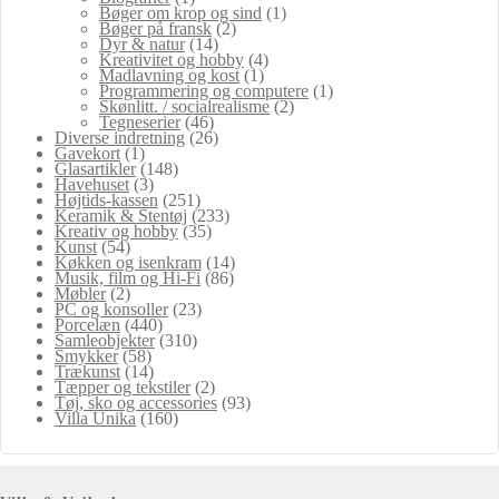
Bøger om krop og sind
(1)
Bøger på fransk
(2)
Dyr & natur
(14)
Kreativitet og hobby
(4)
Madlavning og kost
(1)
Programmering og computere
(1)
Skønlitt. / socialrealisme
(2)
Tegneserier
(46)
Diverse indretning
(26)
Gavekort
(1)
Glasartikler
(148)
Havehuset
(3)
Højtids-kassen
(251)
Keramik & Stentøj
(233)
Kreativ og hobby
(35)
Kunst
(54)
Køkken og isenkram
(14)
Musik, film og Hi-Fi
(86)
Møbler
(2)
PC og konsoller
(23)
Porcelæn
(440)
Samleobjekter
(310)
Smykker
(58)
Trækunst
(14)
Tæpper og tekstiler
(2)
Tøj, sko og accessories
(93)
Villa Unika
(160)