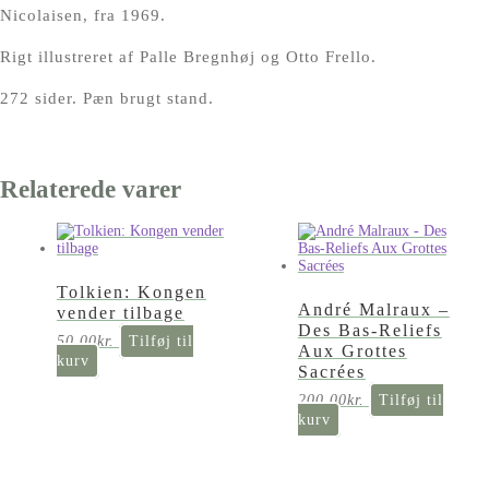
Nicolaisen, fra 1969.
Rigt illustreret af Palle Bregnhøj og Otto Frello.
272 sider. Pæn brugt stand.
Relaterede varer
Tolkien: Kongen
André Malraux –
vender tilbage
Des Bas-Reliefs
50,00
kr.
Tilføj til
Aux Grottes
kurv
Sacrées
200,00
kr.
Tilføj til
kurv