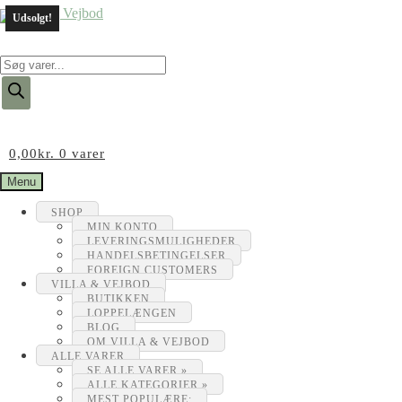
Udsolgt!
Products
search
0,00
kr.
0 varer
Menu
SHOP
MIN KONTO
LEVERINGSMULIGHEDER
HANDELSBETINGELSER
FOREIGN CUSTOMERS
VILLA & VEJBOD
BUTIKKEN
LOPPELÆNGEN
BLOG
OM VILLA & VEJBOD
ALLE VARER
SE ALLE VARER »
ALLE KATEGORIER »
MEST POPULÆRE: