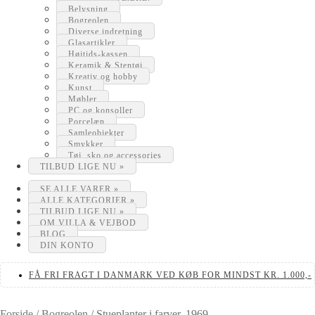
Belysning
Bogreolen
Diverse indretning
Glasartikler
Højtids-kassen
Keramik & Stentøj
Kreativ og hobby
Kunst
Møbler
PC og konsoller
Porcelæn
Samleobjekter
Smykker
Tøj, sko og accessories
TILBUD LIGE NU »
SE ALLE VARER »
ALLE KATEGORIER »
TILBUD LIGE NU »
OM VILLA & VEJBOD
BLOG
DIN KONTO
FÅ FRI FRAGT I DANMARK VED KØB FOR MINDST KR. 1.000,-
Forside
/
Bogreolen
/
Stueplanter i farver, 1969