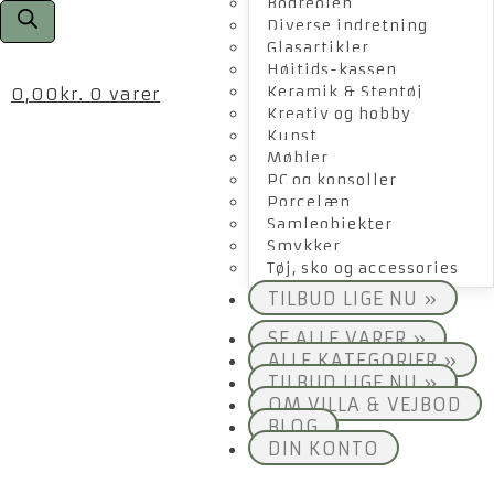
Bogreolen
Diverse indretning
Glasartikler
Højtids-kassen
Keramik & Stentøj
0,00
kr.
0 varer
Kreativ og hobby
Kunst
Møbler
PC og konsoller
Porcelæn
Samleobjekter
Smykker
Tøj, sko og accessories
TILBUD LIGE NU »
SE ALLE VARER »
ALLE KATEGORIER »
TILBUD LIGE NU »
OM VILLA & VEJBOD
BLOG
DIN KONTO