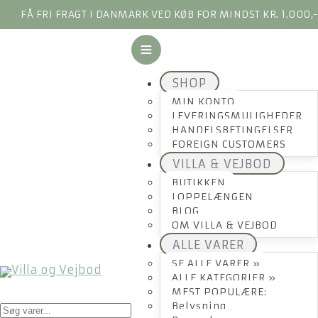
FÅ FRI FRAGT I DANMARK VED KØB FOR MINDST KR. 1.000,
SHOP
MIN KONTO
LEVERINGSMULIGHEDER
HANDELSBETINGELSER
FOREIGN CUSTOMERS
VILLA & VEJBOD
BUTIKKEN
LOPPELÆNGEN
BLOG
OM VILLA & VEJBOD
ALLE VARER
SE ALLE VARER »
ALLE KATEGORIER »
MEST POPULÆRE:
Products
Belysning
search