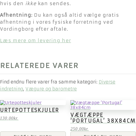
hvis den
ikke
kan sendes.
Afhentning:
Du kan også altid vælge gratis
afhentning i vores fysiske forretning ved
Vordingborg efter aftale.
Læs mere om levering her
RELATEREDE VARER
Find endnu flere varer fra samme kategori:
Diverse
indretning
,
Vægure og barometre
URTEPOTTESKJULER
VÆGTÆPPE
130,00
kr.
‘PORTUGAL’ 38X84CM
250,00
kr.