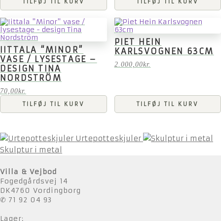
TILFØJ TIL KURV
TILFØJ TIL KURV
PIET HEIN
IITTALA “MINOR”
KARLSVOGNEN 63CM
VASE / LYSESTAGE –
2.000,00
kr.
DESIGN TINA
NORDSTRÖM
70,00
kr.
TILFØJ TIL KURV
TILFØJ TIL KURV
Urtepotteskjuler
Skulptur i metal
Villa & Vejbod
Fogedgårdsvej 14
DK4760 Vordingborg
✆ 71 92 04 93
Lager: