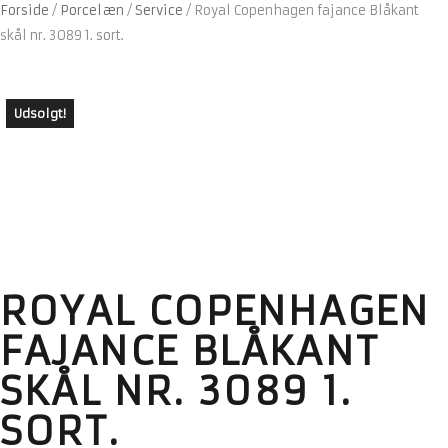
Forside
/
Porcelæn
/
Service
/
Royal Copenhagen fajance Blåkant
skål nr. 3089 1. sort.
Udsolgt!
ROYAL COPENHAGEN
FAJANCE BLÅKANT
SKÅL NR. 3089 1.
SORT.