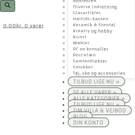
Bogreolen
Diverse indretning
Glasartikler
Højtids-kassen
Keramik & Stentøj
0,00
kr.
0 varer
Kreativ og hobby
Kunst
Møbler
PC og konsoller
Porcelæn
Samleobjekter
Smykker
Tøj, sko og accessories
TILBUD LIGE NU »
SE ALLE VARER »
ALLE KATEGORIER »
TILBUD LIGE NU »
OM VILLA & VEJBOD
BLOG
DIN KONTO