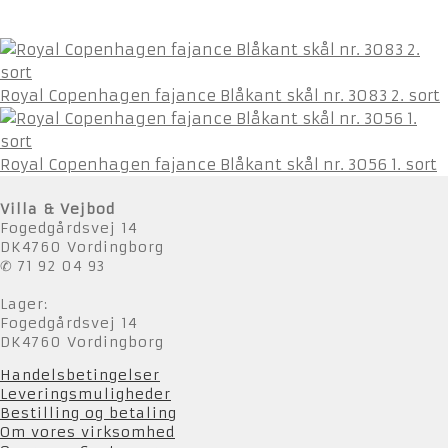
Royal Copenhagen fajance Blåkant skål nr. 3083 2. sort
Royal Copenhagen fajance Blåkant skål nr. 3056 1. sort
Villa & Vejbod
Fogedgårdsvej 14
DK4760 Vordingborg
✆ 71 92 04 93
Lager:
Fogedgårdsvej 14
DK4760 Vordingborg
Handelsbetingelser
Leveringsmuligheder
Bestilling og betaling
Om vores virksomhed