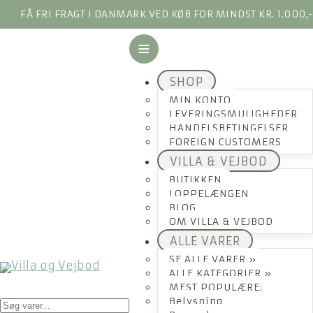
FÅ FRI FRAGT I DANMARK VED KØB FOR MINDST KR. 1.000,
SHOP
MIN KONTO
LEVERINGSMULIGHEDER
HANDELSBETINGELSER
FOREIGN CUSTOMERS
VILLA & VEJBOD
BUTIKKEN
LOPPELÆNGEN
BLOG
OM VILLA & VEJBOD
ALLE VARER
SE ALLE VARER »
ALLE KATEGORIER »
MEST POPULÆRE:
Products
Belysning
search