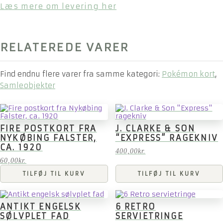
Læs mere om levering her
RELATEREDE VARER
Find endnu flere varer fra samme kategori:
Pokémon kort
,
Samleobjekter
FIRE POSTKORT FRA
J. CLARKE & SON
NYKØBING FALSTER,
“EXPRESS” RAGEKNIV
CA. 1920
400,00
kr.
60,00
kr.
TILFØJ TIL KURV
TILFØJ TIL KURV
ANTIKT ENGELSK
6 RETRO
SØLVPLET FAD
SERVIETRINGE