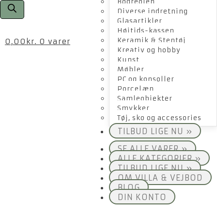
Bogreolen
Diverse indretning
Glasartikler
Højtids-kassen
Keramik & Stentøj
0,00
kr.
0 varer
Kreativ og hobby
Kunst
Møbler
PC og konsoller
Porcelæn
Samleobjekter
Smykker
Tøj, sko og accessories
TILBUD LIGE NU »
SE ALLE VARER »
ALLE KATEGORIER »
TILBUD LIGE NU »
OM VILLA & VEJBOD
BLOG
DIN KONTO