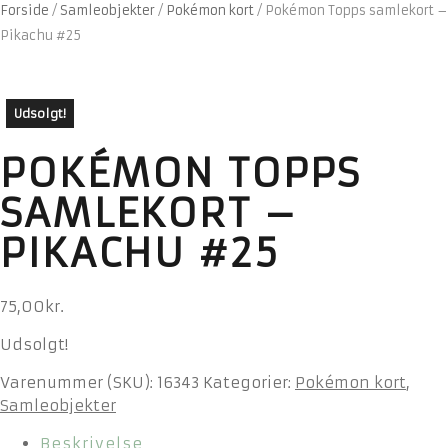
Forside
/
Samleobjekter
/
Pokémon kort
/
Pokémon Topps samlekort –
Pikachu #25
Udsolgt!
POKÉMON TOPPS
SAMLEKORT –
PIKACHU #25
75,00
kr.
Udsolgt!
Varenummer (SKU):
16343
Kategorier:
Pokémon kort
,
Samleobjekter
Beskrivelse