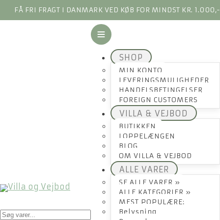
FÅ FRI FRAGT I DANMARK VED KØB FOR MINDST KR. 1.000,
SHOP
MIN KONTO
LEVERINGSMULIGHEDER
HANDELSBETINGELSER
FOREIGN CUSTOMERS
VILLA & VEJBOD
BUTIKKEN
LOPPELÆNGEN
BLOG
OM VILLA & VEJBOD
ALLE VARER
SE ALLE VARER »
ALLE KATEGORIER »
MEST POPULÆRE:
Products
Belysning
search