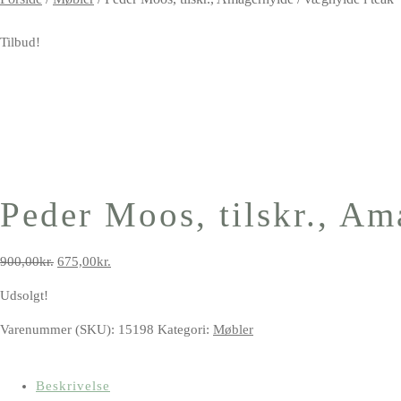
Tilbud!
Peder Moos, tilskr., Am
Den
Den
900,00
kr.
675,00
kr.
oprindelige
aktuelle
Udsolgt!
pris
pris
var:
er:
Varenummer (SKU):
15198
Kategori:
Møbler
900,00kr..
675,00kr..
Beskrivelse