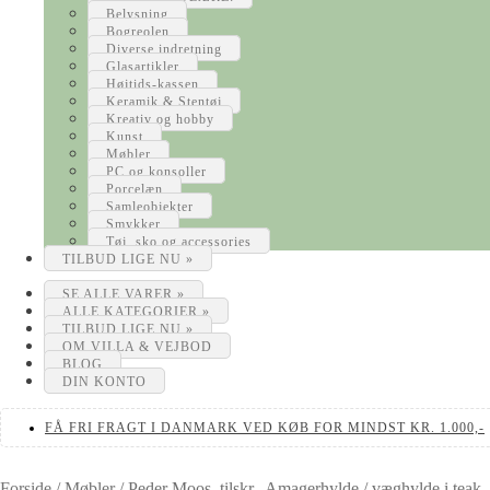
Belysning
Bogreolen
Diverse indretning
Glasartikler
Højtids-kassen
Keramik & Stentøj
Kreativ og hobby
Kunst
Møbler
PC og konsoller
Porcelæn
Samleobjekter
Smykker
Tøj, sko og accessories
TILBUD LIGE NU »
SE ALLE VARER »
ALLE KATEGORIER »
TILBUD LIGE NU »
OM VILLA & VEJBOD
BLOG
DIN KONTO
FÅ FRI FRAGT I DANMARK VED KØB FOR MINDST KR. 1.000,-
Forside
/
Møbler
/
Peder Moos, tilskr., Amagerhylde / væghylde i teak