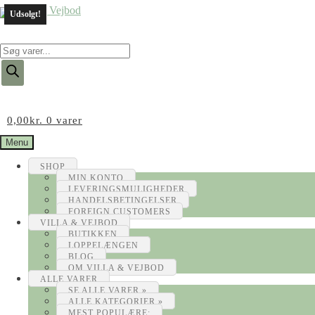
Udsolgt!
Products
search
0,00
kr.
0 varer
Menu
SHOP
MIN KONTO
LEVERINGSMULIGHEDER
HANDELSBETINGELSER
FOREIGN CUSTOMERS
VILLA & VEJBOD
BUTIKKEN
LOPPELÆNGEN
BLOG
OM VILLA & VEJBOD
ALLE VARER
SE ALLE VARER »
ALLE KATEGORIER »
MEST POPULÆRE: