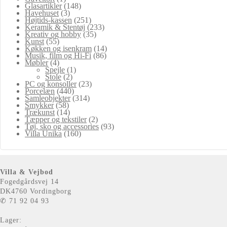
Glasartikler
(148)
Havehuset
(3)
Højtids-kassen
(251)
Keramik & Stentøj
(233)
Kreativ og hobby
(35)
Kunst
(55)
Køkken og isenkram
(14)
Musik, film og Hi-Fi
(86)
Møbler
(4)
Spejle
(1)
Stole
(2)
PC og konsoller
(23)
Porcelæn
(440)
Samleobjekter
(314)
Smykker
(58)
Trækunst
(14)
Tæpper og tekstiler
(2)
Tøj, sko og accessories
(93)
Villa Unika
(160)
Villa & Vejbod
Fogedgårdsvej 14
DK4760 Vordingborg
✆ 71 92 04 93
Lager: