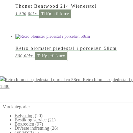
Thonet Bentwood 214 Wienerstol
1.500,00
kr.
Tilføj til kurv
Retro blomster piedestal i porcelæn 58cm
800,00
kr.
Tilføj til kurv
Retro blomster piedestal i
1880
Varekategorier
Belysning
(20)
Bestik og service
(21)
Bogreolen
(97)
Diverse indretning
(26)
Gavekort
(1)