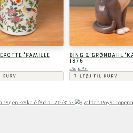
TEPOTTE ‘FAMILLE
BING & GRØNDAHL ‘KA
1876
450,00
kr.
L KURV
TILFØJ TIL KURV
nhagen krakelé fad nr. 212/3553