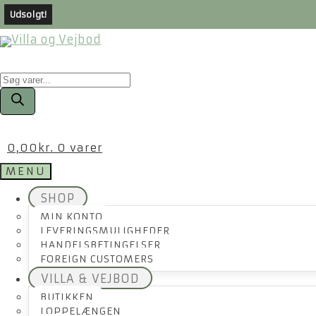
Udsolgt!
Products
search
0,00
kr.
0 varer
MENU
SHOP
MIN KONTO
LEVERINGSMULIGHEDER
HANDELSBETINGELSER
FOREIGN CUSTOMERS
VILLA & VEJBOD
BUTIKKEN
LOPPELÆNGEN