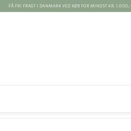
FÅ FRI FRAGT I DANMARK VED KØB FOR MINDST KR. 1.000,