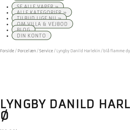
SE ALLE VARER »
ALLE KATEGORIER »
TILBUD LIGE NU »
OM VILLA & VEJBOD
BLOG
DIN KONTO
Forside
/
Porcelæn
/
Service
/
Lyngby Danild Harlekin / blå flamme d
LYNGBY DANILD HARL
Ø