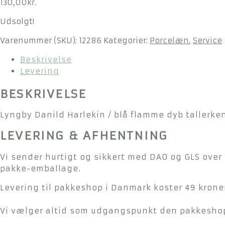
130,00
kr.
Udsolgt!
Varenummer (SKU):
12286
Kategorier:
Porcelæn
,
Service
Beskrivelse
Levering
BESKRIVELSE
Lyngby Danild Harlekin / blå flamme dyb tallerken
LEVERING & AFHENTNING
Vi sender hurtigt og sikkert med DAO og GLS over 
pakke-emballage.
Levering til pakkeshop i Danmark koster 49 kroner
Vi vælger altid som udgangspunkt den pakkeshop 