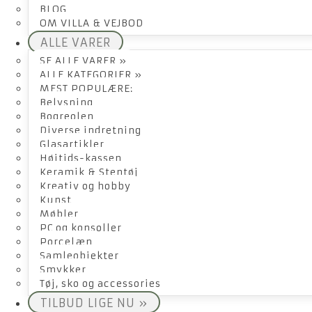
BLOG
OM VILLA & VEJBOD
ALLE VARER
SE ALLE VARER »
ALLE KATEGORIER »
MEST POPULÆRE:
Belysning
Bogreolen
Diverse indretning
Glasartikler
Højtids-kassen
Keramik & Stentøj
Kreativ og hobby
Kunst
Møbler
PC og konsoller
Porcelæn
Samleobjekter
Smykker
Tøj, sko og accessories
TILBUD LIGE NU »