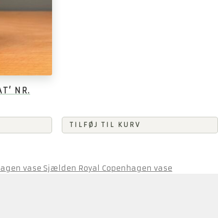
T’ NR.
TILFØJ TIL KURV
Sjælden Royal Copenhagen vase