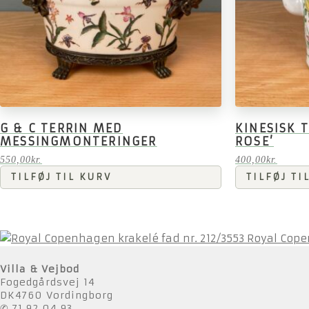
G & C TERRIN MED
KINESISK 
MESSINGMONTERINGER
ROSE’
550,00
kr.
400,00
kr.
TILFØJ TIL KURV
TILFØJ TI
Royal Cope
Villa & Vejbod
Fogedgårdsvej 14
DK4760 Vordingborg
✆ 71 92 04 93