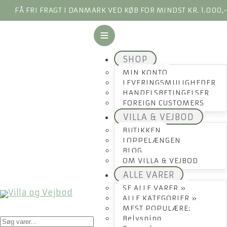
FÅ FRI FRAGT I DANMARK VED KØB FOR MINDST KR. 1.000,
SHOP
MIN KONTO
LEVERINGSMULIGHEDER
HANDELSBETINGELSER
FOREIGN CUSTOMERS
VILLA & VEJBOD
BUTIKKEN
LOPPELÆNGEN
BLOG
OM VILLA & VEJBOD
ALLE VARER
SE ALLE VARER »
ALLE KATEGORIER »
MEST POPULÆRE:
Products
Belysning
search