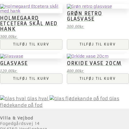
GRØN RETRO
HOLMEGAARD
GLASVASE
ETCETERA SKÅL MED
300,00
kr.
HANK
300,00
kr.
TILFØJ TIL KURV
TILFØJ TIL KURV
GLASVASE
ORKIDE VASE 20CM
120,00
kr.
400,00
kr.
TILFØJ TIL KURV
TILFØJ TIL KURV
Glas hval
Glas
flødekande på fod
Villa & Vejbod
Fogedgårdsvej 14
DK4760 Vordingborg