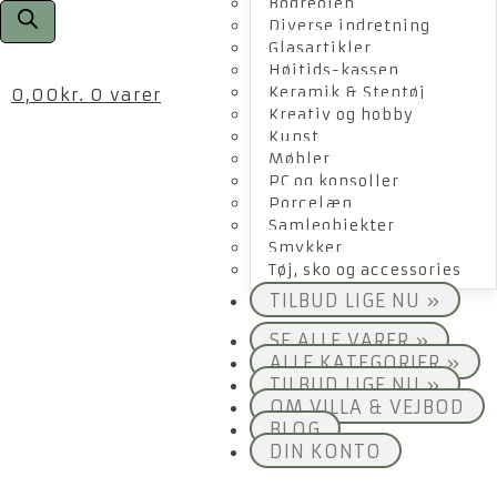
Bogreolen
Diverse indretning
Glasartikler
Højtids-kassen
Keramik & Stentøj
0,00
kr.
0 varer
Kreativ og hobby
Kunst
Møbler
PC og konsoller
Porcelæn
Samleobjekter
Smykker
Tøj, sko og accessories
TILBUD LIGE NU »
SE ALLE VARER »
ALLE KATEGORIER »
TILBUD LIGE NU »
OM VILLA & VEJBOD
BLOG
DIN KONTO