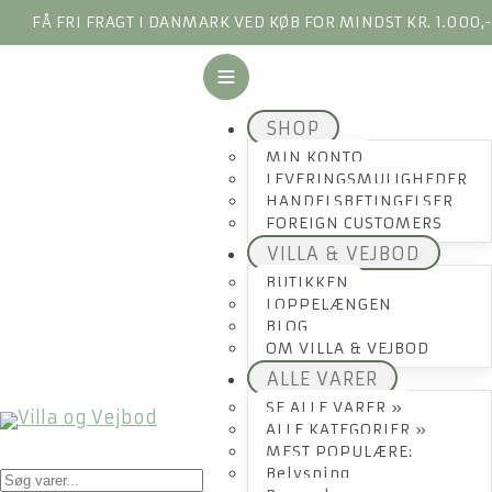
FÅ FRI FRAGT I DANMARK VED KØB FOR MINDST KR. 1.000,
SHOP
MIN KONTO
LEVERINGSMULIGHEDER
HANDELSBETINGELSER
FOREIGN CUSTOMERS
VILLA & VEJBOD
BUTIKKEN
LOPPELÆNGEN
BLOG
OM VILLA & VEJBOD
ALLE VARER
SE ALLE VARER »
ALLE KATEGORIER »
MEST POPULÆRE:
Products
Belysning
search