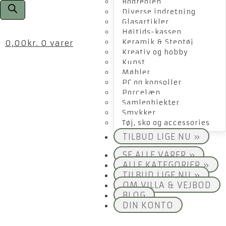
Bogreolen
Diverse indretning
Glasartikler
Højtids-kassen
Keramik & Stentøj
0,00
kr.
0 varer
Kreativ og hobby
Kunst
Møbler
PC og konsoller
Porcelæn
Samleobjekter
Smykker
Tøj, sko og accessories
TILBUD LIGE NU »
SE ALLE VARER »
ALLE KATEGORIER »
TILBUD LIGE NU »
OM VILLA & VEJBOD
BLOG
DIN KONTO