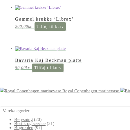
Gammel krukke ‘Librax’
200,00
kr.
Tilføj til kurv
Bavaria Kaj Beckman platte
50,00
kr.
Tilføj til kurv
Royal Copenhagen marinevase
Varekategorier
Belysning
(20)
Bestik og service
(21)
Bogreolen
(97)