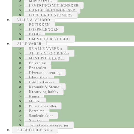
MIN KONTO
LEVERINGSMULIGHEDER
HANDELSBETINGELSER
FOREIGN CUSTOMERS
VILLA & VEJBOD
BUTIKKEN
LOPPELÆNGEN
BLOG
OM VILLA & VEJBOD
ALLE VARER
SE ALLE VARER »
ALLE KATEGORIER »
MEST POPULÆRE:
Belysning
Bogreolen
Diverse indretning
Glasartikler
Højtids-kassen
Keramik & Stentøj
Kreativ og hobby
Kunst
Møbler
PC og konsoller
Porcelæn
Samleobjekter
Smykker
Tøj, sko og accessories
TILBUD LIGE NU »