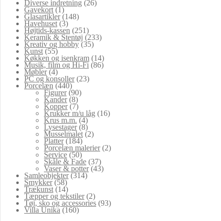
Diverse indretning
(26)
Gavekort
(1)
Glasartikler
(148)
Havehuset
(3)
Højtids-kassen
(251)
Keramik & Stentøj
(233)
Kreativ og hobby
(35)
Kunst
(55)
Køkken og isenkram
(14)
Musik, film og Hi-Fi
(86)
Møbler
(4)
PC og konsoller
(23)
Porcelæn
(440)
Figurer
(90)
Kander
(8)
Kopper
(7)
Krukker m/u låg
(16)
Krus m.m.
(4)
Lysestager
(8)
Musselmalet
(2)
Platter
(184)
Porcelæn malerier
(2)
Service
(50)
Skåle & Fade
(37)
Vaser & potter
(43)
Samleobjekter
(314)
Smykker
(58)
Trækunst
(14)
Tæpper og tekstiler
(2)
Tøj, sko og accessories
(93)
Villa Unika
(160)