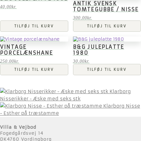
ANTIK SVENSK
40,00
kr.
TOMTEGUBBE / NISSE
300,00
kr.
TILFØJ TIL KURV
TILFØJ TIL KURV
VINTAGE
B&G JULEPLATTE
PORCELÆNSHANE
1980
250,00
kr.
30,00
kr.
TILFØJ TIL KURV
TILFØJ TIL KURV
Klarborg
Nisserikker - Æske med seks stk
Klarborg Nisse
- Esther på træstamme
Villa & Vejbod
Fogedgårdsvej 14
DK4760 Vordingborg