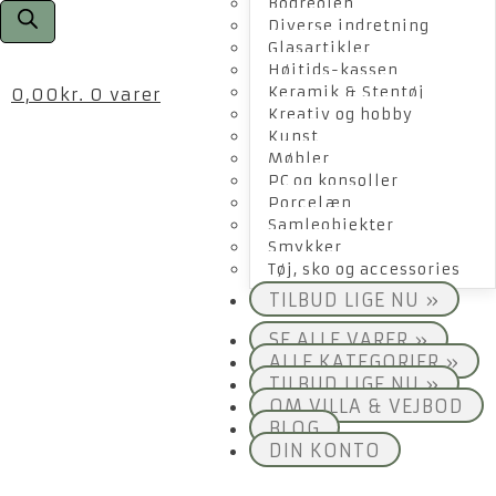
Bogreolen
Diverse indretning
Glasartikler
Højtids-kassen
Keramik & Stentøj
0,00
kr.
0 varer
Kreativ og hobby
Kunst
Møbler
PC og konsoller
Porcelæn
Samleobjekter
Smykker
Tøj, sko og accessories
TILBUD LIGE NU »
SE ALLE VARER »
ALLE KATEGORIER »
TILBUD LIGE NU »
OM VILLA & VEJBOD
BLOG
DIN KONTO