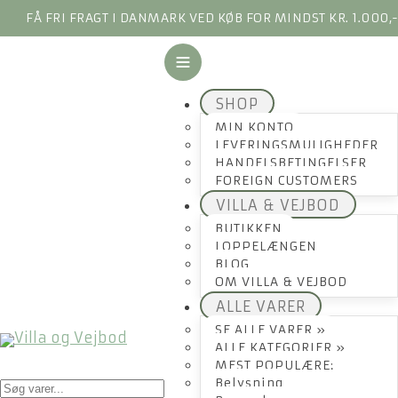
FÅ FRI FRAGT I DANMARK VED KØB FOR MINDST KR. 1.000,
SHOP
MIN KONTO
LEVERINGSMULIGHEDER
HANDELSBETINGELSER
FOREIGN CUSTOMERS
VILLA & VEJBOD
BUTIKKEN
LOPPELÆNGEN
BLOG
OM VILLA & VEJBOD
ALLE VARER
SE ALLE VARER »
ALLE KATEGORIER »
MEST POPULÆRE:
Products
Belysning
search