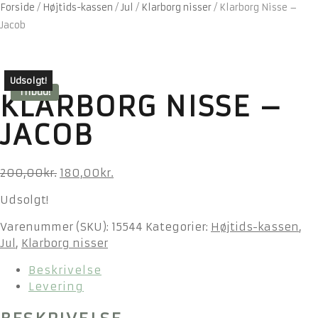
Forside
/
Højtids-kassen
/
Jul
/
Klarborg nisser
/
Klarborg Nisse –
Jacob
Udsolgt!
Tilbud!
KLARBORG NISSE –
JACOB
Den
Den
200,00
kr.
180,00
kr.
oprindelige
aktuelle
Udsolgt!
pris
pris
var:
er:
Varenummer (SKU):
15544
Kategorier:
Højtids-kassen
,
200,00kr..
180,00kr..
Jul
,
Klarborg nisser
Beskrivelse
Levering