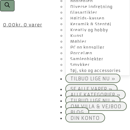
Bogreolen
Diverse indretning
Glasartikler
Højtids-kassen
Keramik & Stentøj
0,00
kr.
0 varer
Kreativ og hobby
Kunst
Møbler
PC og konsoller
Porcelæn
Samleobjekter
Smykker
Tøj, sko og accessories
TILBUD LIGE NU »
SE ALLE VARER »
ALLE KATEGORIER »
TILBUD LIGE NU »
OM VILLA & VEJBOD
BLOG
DIN KONTO