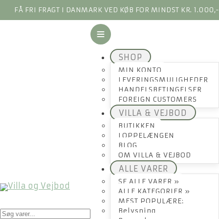
FÅ FRI FRAGT I DANMARK VED KØB FOR MINDST KR. 1.000,
SHOP
MIN KONTO
LEVERINGSMULIGHEDER
HANDELSBETINGELSER
FOREIGN CUSTOMERS
VILLA & VEJBOD
BUTIKKEN
LOPPELÆNGEN
BLOG
OM VILLA & VEJBOD
ALLE VARER
SE ALLE VARER »
ALLE KATEGORIER »
MEST POPULÆRE:
Products
Belysning
search