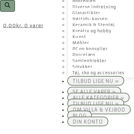
Bogreolen
Diverse indretning
Glasartikler
Højtids-kassen
Keramik & Stentøj
0,00
kr.
0 varer
Kreativ og hobby
Kunst
Møbler
PC og konsoller
Porcelæn
Samleobjekter
Smykker
Tøj, sko og accessories
TILBUD LIGE NU »
SE ALLE VARER »
ALLE KATEGORIER »
TILBUD LIGE NU »
OM VILLA & VEJBOD
BLOG
DIN KONTO