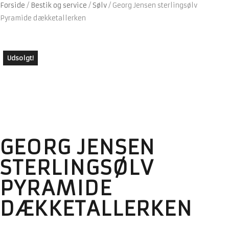
Forside
/
Bestik og service
/
Sølv
/
Georg Jensen sterlingsølv
Pyramide dækketallerken
Udsolgt!
GEORG JENSEN
STERLINGSØLV
PYRAMIDE
DÆKKETALLERKEN