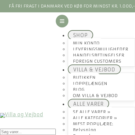
FÅ FRI FRAGT I DANMARK VED KØB FOR MINDST KR. 1.000,
SHOP
MIN KONTO
LEVERINGSMULIGHEDER
HANDELSBETINGELSER
FOREIGN CUSTOMERS
VILLA & VEJBOD
BUTIKKEN
LOPPELÆNGEN
BLOG
OM VILLA & VEJBOD
ALLE VARER
SE ALLE VARER »
ALLE KATEGORIER »
MEST POPULÆRE:
Products
Belysning
search