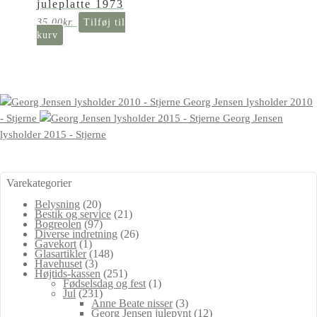
juleplatte 1973
35,00
kr.
Tilføj til
kurv
Georg Jensen lysholder 2010
- Stjerne
Georg Jensen
lysholder 2015 - Stjerne
Varekategorier
Belysning
(20)
Bestik og service
(21)
Bogreolen
(97)
Diverse indretning
(26)
Gavekort
(1)
Glasartikler
(148)
Havehuset
(3)
Højtids-kassen
(251)
Fødselsdag og fest
(1)
Jul
(231)
Anne Beate nisser
(3)
Georg Jensen julepynt
(12)