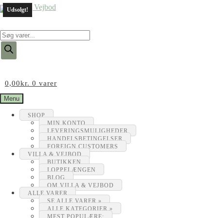
Udsolgt!
Products
search
0,00
kr.
0 varer
Menu
SHOP
MIN KONTO
LEVERINGSMULIGHEDER
HANDELSBETINGELSER
FOREIGN CUSTOMERS
VILLA & VEJBOD
BUTIKKEN
LOPPELÆNGEN
BLOG
OM VILLA & VEJBOD
ALLE VARER
SE ALLE VARER »
ALLE KATEGORIER »
MEST POPULÆRE: