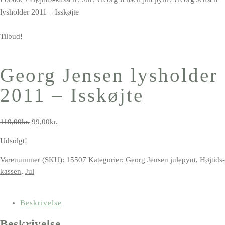
lysholder 2011 – Isskøjte
Tilbud!
Georg Jensen lysholder
2011 – Isskøjte
Den
Den
110,00
kr.
99,00
kr.
oprindelige
aktuelle
Udsolgt!
pris
pris
var:
er:
Varenummer (SKU):
15507
Kategorier:
Georg Jensen julepynt
,
Højtids-
110,00kr..
99,00kr..
kassen
,
Jul
Beskrivelse
Beskrivelse