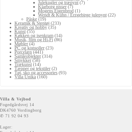
Julekugler og træpynt
(7)
Klarborg nisser
(7)
Mogens Eigenbrod
(1)
Wendt & Kühn / Erzgebirge julepynt
(22)
Påske
(19)
Keramik & Stentøj
(233)
Kreativ og hobby
(35)
Kunst
(55)
Køkken og isenkram
(14)
Musik, film og Hi-Fi
(86)
Møbler
(4)
PC og konsoller
(23)
Porcelæn
(441)
Samleobjekter
(314)
Smykker
(58)
Trækunst
(14)
Tæpper og tekstiler
(2)
Tøj, sko og accessories
(93)
Villa Unika
(160)
Villa & Vejbod
Fogedgårdsvej 14
DK4760 Vordingborg
✆ 71 92 04 93
Lager: