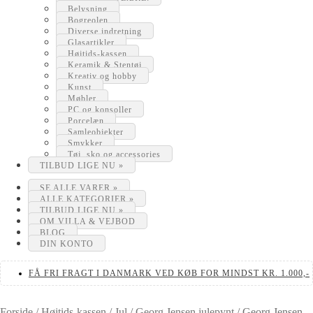
Belysning
Bogreolen
Diverse indretning
Glasartikler
Højtids-kassen
Keramik & Stentøj
Kreativ og hobby
Kunst
Møbler
PC og konsoller
Porcelæn
Samleobjekter
Smykker
Tøj, sko og accessories
TILBUD LIGE NU »
SE ALLE VARER »
ALLE KATEGORIER »
TILBUD LIGE NU »
OM VILLA & VEJBOD
BLOG
DIN KONTO
FÅ FRI FRAGT I DANMARK VED KØB FOR MINDST KR. 1.000,-
Forside
/
Højtids-kassen
/
Jul
/
Georg Jensen julepynt
/
Georg Jensen