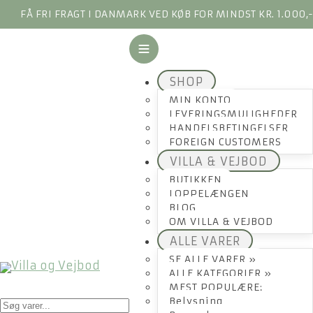
FÅ FRI FRAGT I DANMARK VED KØB FOR MINDST KR. 1.000,
SHOP
MIN KONTO
LEVERINGSMULIGHEDER
HANDELSBETINGELSER
FOREIGN CUSTOMERS
VILLA & VEJBOD
BUTIKKEN
LOPPELÆNGEN
BLOG
OM VILLA & VEJBOD
ALLE VARER
SE ALLE VARER »
ALLE KATEGORIER »
MEST POPULÆRE:
Products
Belysning
search