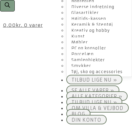
Bogreolen
Diverse indretning
Glasartikler
Højtids-kassen
Keramik & Stentøj
0,00
kr.
0 varer
Kreativ og hobby
Kunst
Møbler
PC og konsoller
Porcelæn
Samleobjekter
Smykker
Tøj, sko og accessories
TILBUD LIGE NU »
SE ALLE VARER »
ALLE KATEGORIER »
TILBUD LIGE NU »
OM VILLA & VEJBOD
BLOG
DIN KONTO