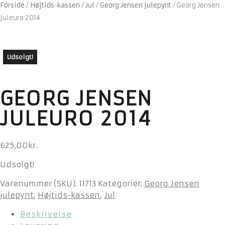
Forside
/
Højtids-kassen
/
Jul
/
Georg Jensen julepynt
/
Georg Jensen
juleuro 2014
Udsolgt!
GEORG JENSEN
JULEURO 2014
625,00
kr.
Udsolgt!
Varenummer (SKU):
11713
Kategorier:
Georg Jensen
julepynt
,
Højtids-kassen
,
Jul
Beskrivelse