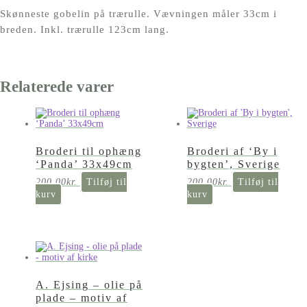
Skønneste gobelin på trærulle. Vævningen måler 33cm i
breden. Inkl. trærulle 123cm lang.
Relaterede varer
Broderi til ophæng
Broderi af ‘By i
‘Panda’ 33x49cm
bygten’, Sverige
200,00
kr.
Tilføj til
200,00
kr.
Tilføj til
kurv
kurv
A. Ejsing – olie på
plade – motiv af