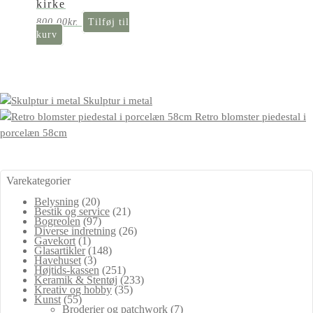
kirke
800,00
kr.
Tilføj til
kurv
Skulptur i metal
Retro blomster piedestal i
porcelæn 58cm
Varekategorier
Belysning
(20)
Bestik og service
(21)
Bogreolen
(97)
Diverse indretning
(26)
Gavekort
(1)
Glasartikler
(148)
Havehuset
(3)
Højtids-kassen
(251)
Keramik & Stentøj
(233)
Kreativ og hobby
(35)
Kunst
(55)
Broderier og patchwork
(7)