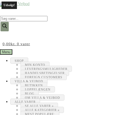
Udsolgt!
Products
search
0,00
kr.
0 varer
Menu
SHOP
MIN KONTO
LEVERINGSMULIGHEDER
HANDELSBETINGELSER
FOREIGN CUSTOMERS
VILLA & VEJBOD
BUTIKKEN
LOPPELÆNGEN
BLOG
OM VILLA & VEJBOD
ALLE VARER
SE ALLE VARER »
ALLE KATEGORIER »
MEST POPULÆRE: