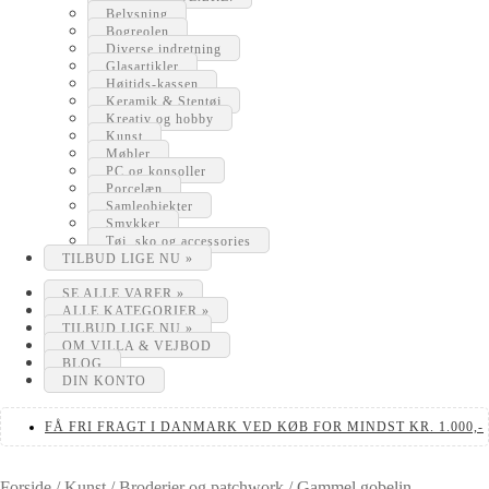
Belysning
Bogreolen
Diverse indretning
Glasartikler
Højtids-kassen
Keramik & Stentøj
Kreativ og hobby
Kunst
Møbler
PC og konsoller
Porcelæn
Samleobjekter
Smykker
Tøj, sko og accessories
TILBUD LIGE NU »
SE ALLE VARER »
ALLE KATEGORIER »
TILBUD LIGE NU »
OM VILLA & VEJBOD
BLOG
DIN KONTO
FÅ FRI FRAGT I DANMARK VED KØB FOR MINDST KR. 1.000,-
Forside
/
Kunst
/
Broderier og patchwork
/
Gammel gobelin