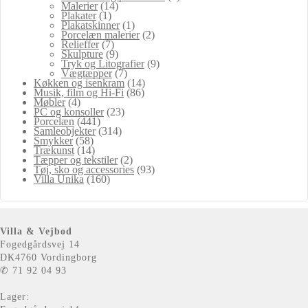
Malerier
(14)
Plakater
(1)
Plakatskinner
(1)
Porcelæn malerier
(2)
Relieffer
(7)
Skulpture
(9)
Tryk og Litografier
(9)
Vægtæpper
(7)
Køkken og isenkram
(14)
Musik, film og Hi-Fi
(86)
Møbler
(4)
PC og konsoller
(23)
Porcelæn
(441)
Samleobjekter
(314)
Smykker
(58)
Trækunst
(14)
Tæpper og tekstiler
(2)
Tøj, sko og accessories
(93)
Villa Unika
(160)
Villa & Vejbod
Fogedgårdsvej 14
DK4760 Vordingborg
✆ 71 92 04 93
Lager: