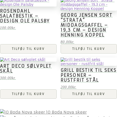
ROSENDAHL
GEORG JENSEN SORT
SALATBESTIK –
“STRATA”
DESIGN OLE PALSBY
MIDDAGSGAFFEL –
100,00
kr.
19,3 CM – DESIGN
HENNING KOPPEL
80,00
kr.
TILFØJ TIL KURV
TILFØJ TIL KURV
ART DECO SØLVPLET
GRILL BESTIK TIL SEKS
SKÅL
PERSONER –
300,00
kr.
RUSTFRIT STÅL
200,00
kr.
TILFØJ TIL KURV
TILFØJ TIL KURV
10 Boda Nova skeer