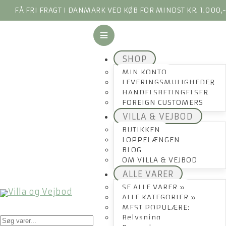
FÅ FRI FRAGT I DANMARK VED KØB FOR MINDST KR. 1.000,
SHOP
MIN KONTO
LEVERINGSMULIGHEDER
HANDELSBETINGELSER
FOREIGN CUSTOMERS
VILLA & VEJBOD
BUTIKKEN
LOPPELÆNGEN
BLOG
OM VILLA & VEJBOD
ALLE VARER
SE ALLE VARER »
ALLE KATEGORIER »
MEST POPULÆRE:
Products
Belysning
search