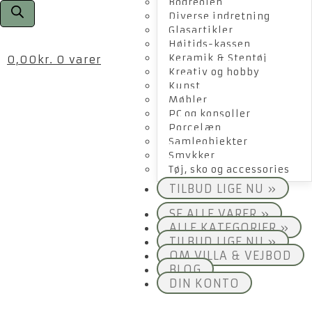
Bogreolen
Diverse indretning
Glasartikler
Højtids-kassen
Keramik & Stentøj
0,00
kr.
0 varer
Kreativ og hobby
Kunst
Møbler
PC og konsoller
Porcelæn
Samleobjekter
Smykker
Tøj, sko og accessories
TILBUD LIGE NU »
SE ALLE VARER »
ALLE KATEGORIER »
TILBUD LIGE NU »
OM VILLA & VEJBOD
BLOG
DIN KONTO