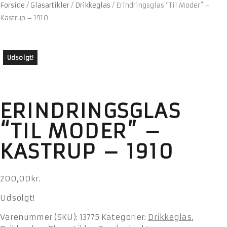
Forside
/
Glasartikler
/
Drikkeglas
/
Erindringsglas “Til Moder” –
Kastrup – 1910
Udsolgt!
ERINDRINGSGLAS
“TIL MODER” –
KASTRUP – 1910
200,00
kr.
Udsolgt!
Varenummer (SKU):
13775
Kategorier:
Drikkeglas
,