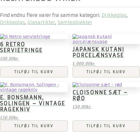
Find endnu flere varer fra samme kategori:
Drikkeglas
,
Drikkeglas
,
Glasartikler
,
Samleobjekter
6 RETRO
JAPANSK KUTANI
SERVIETRINGE
PORCELÆNSVASE
100,00
kr.
1.000,00
kr.
TILFØJ TIL KURV
TILFØJ TIL KURV
CLOISONNE SÆT –
E. BONSMANN,
RØD
SOLINGEN – VINTAGE
150,00
kr.
RAGEKNIV
150,00
kr.
TILFØJ TIL KURV
TILFØJ TIL KURV