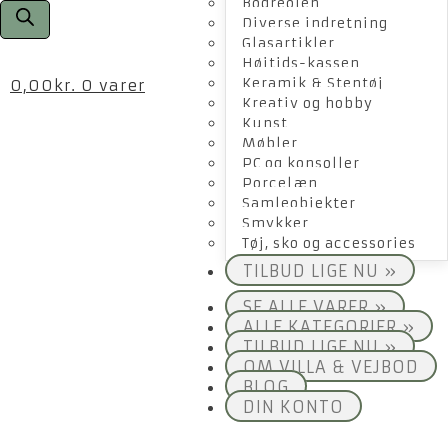
Bogreolen
Diverse indretning
Glasartikler
Højtids-kassen
Keramik & Stentøj
0,00
kr.
0 varer
Kreativ og hobby
Kunst
Møbler
PC og konsoller
Porcelæn
Samleobjekter
Smykker
Tøj, sko og accessories
TILBUD LIGE NU »
SE ALLE VARER »
ALLE KATEGORIER »
TILBUD LIGE NU »
OM VILLA & VEJBOD
BLOG
DIN KONTO