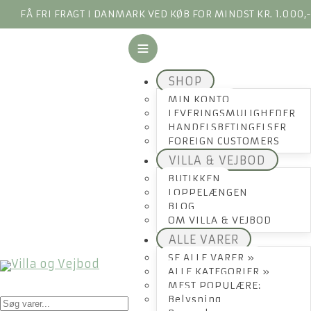
FÅ FRI FRAGT I DANMARK VED KØB FOR MINDST KR. 1.000,
SHOP
MIN KONTO
LEVERINGSMULIGHEDER
HANDELSBETINGELSER
FOREIGN CUSTOMERS
VILLA & VEJBOD
BUTIKKEN
LOPPELÆNGEN
BLOG
OM VILLA & VEJBOD
ALLE VARER
SE ALLE VARER »
ALLE KATEGORIER »
MEST POPULÆRE:
Products
Belysning
search