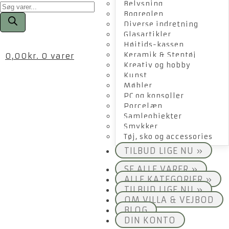
Products
Belysning
search
Bogreolen
Diverse indretning
Glasartikler
Højtids-kassen
Keramik & Stentøj
0,00
kr.
0 varer
Kreativ og hobby
Kunst
Møbler
PC og konsoller
Porcelæn
Samleobjekter
Smykker
Tøj, sko og accessories
TILBUD LIGE NU »
SE ALLE VARER »
ALLE KATEGORIER »
TILBUD LIGE NU »
OM VILLA & VEJBOD
BLOG
DIN KONTO