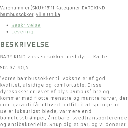
Varenummer (SKU):
15111
Kategorier:
BARE KIND
bambussokker
,
Villa Unika
Beskrivelse
Levering
BESKRIVELSE
BARE KIND voksen sokker med dyr – Katte.
Str. 37-40,5
‘Vores bambussokker til voksne er af god
kvalitet, alsidige og komfortable. Disse
dyresokker er lavet af plys bambusfibre og
kommer med flotte mønstre og muntre farver, der
med garanti får ethvert outfit til at springe ud.
De er luksuriøst bløde, varmere end
bomuldsstrømper, åndbare, svedtransporterende
og antibakterielle. Snup dig et par, og vi donerer