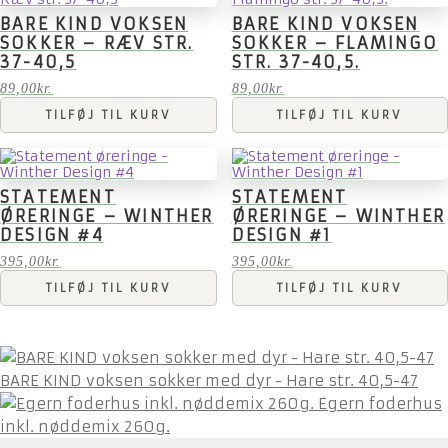
BARE KIND VOKSEN
BARE KIND VOKSEN
SOKKER – RÆV STR.
SOKKER – FLAMINGO
37-40,5
STR. 37-40,5.
89,00
kr.
89,00
kr.
TILFØJ TIL KURV
TILFØJ TIL KURV
STATEMENT
STATEMENT
ØRERINGE – WINTHER
ØRERINGE – WINTHER
DESIGN #4
DESIGN #1
395,00
kr.
395,00
kr.
TILFØJ TIL KURV
TILFØJ TIL KURV
BARE KIND voksen sokker med dyr - Hare str. 40,5-47
Egern foderhus
inkl. nøddemix 260g.