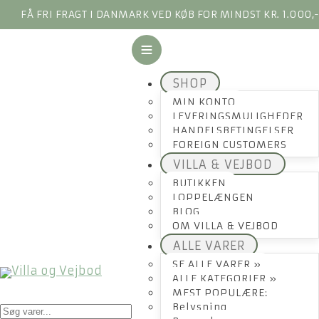
FÅ FRI FRAGT I DANMARK VED KØB FOR MINDST KR. 1.000,
SHOP
MIN KONTO
LEVERINGSMULIGHEDER
HANDELSBETINGELSER
FOREIGN CUSTOMERS
VILLA & VEJBOD
BUTIKKEN
LOPPELÆNGEN
BLOG
OM VILLA & VEJBOD
ALLE VARER
SE ALLE VARER »
ALLE KATEGORIER »
MEST POPULÆRE:
Products
Belysning
search