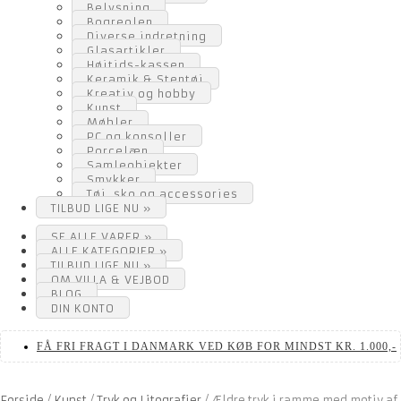
Belysning
Bogreolen
Diverse indretning
Glasartikler
Højtids-kassen
Keramik & Stentøj
Kreativ og hobby
Kunst
Møbler
PC og konsoller
Porcelæn
Samleobjekter
Smykker
Tøj, sko og accessories
TILBUD LIGE NU »
SE ALLE VARER »
ALLE KATEGORIER »
TILBUD LIGE NU »
OM VILLA & VEJBOD
BLOG
DIN KONTO
FÅ FRI FRAGT I DANMARK VED KØB FOR MINDST KR. 1.000,-
Forside
/
Kunst
/
Tryk og Litografier
/
Ældre tryk i ramme med motiv af