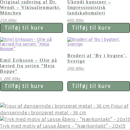
Original radering af Dr.
Ukendt kunstner –
Wendt – Viktualienmarkt,
Impressionistisk
München
landskabsmaleri
250,00
kr.
600,00
kr.
Tilføj til kurv
Tilføj til kurv
Broderi af ‘By i bygten’,
Emil Eriksson – Olie på
Sverige
lærred fra serien “Heja
200,00
kr.
Boppe”
1.200,00
kr.
Tilføj til kurv
Tilføj til kurv
Figur af
danserinde i bronzeret metal - 36 cm
Tryk med motiv af Lasse Åberg - "Nærkontakt" - 20x15