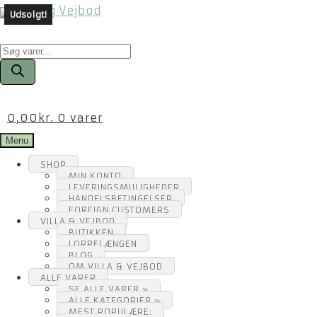
Udsolgt!
Products
search
0,00
kr.
0 varer
Menu
SHOP
MIN KONTO
LEVERINGSMULIGHEDER
HANDELSBETINGELSER
FOREIGN CUSTOMERS
VILLA & VEJBOD
BUTIKKEN
LOPPELÆNGEN
BLOG
OM VILLA & VEJBOD
ALLE VARER
SE ALLE VARER »
ALLE KATEGORIER »
MEST POPULÆRE: