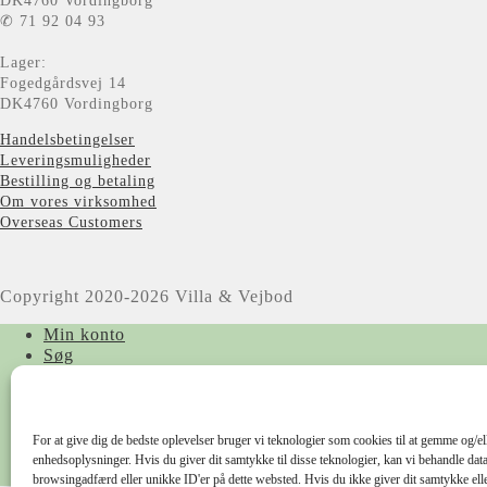
DK4760 Vordingborg
✆ 71 92 04 93
Lager:
Fogedgårdsvej 14
DK4760 Vordingborg
Handelsbetingelser
Leveringsmuligheder
Bestilling og betaling
Om vores virksomhed
Overseas Customers
Copyright 2020-2026 Villa & Vejbod
Min konto
Søg
Products
search
For at give dig de bedste oplevelser bruger vi teknologier som cookies til at gemme og/ell
enhedsoplysninger. Hvis du giver dit samtykke til disse teknologier, kan vi behandle dat
Kurv
0
browsingadfærd eller unikke ID'er på dette websted. Hvis du ikke giver dit samtykke elle