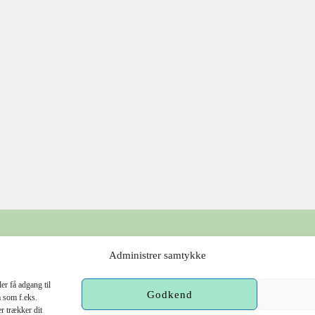
Administrer samtykke
er få adgang til
Godkend
a som f.eks.
r trækker dit