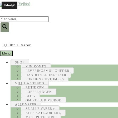
Udsolgt!
Products
search
0,00
kr.
0 varer
Menu
SHOP
MIN KONTO
LEVERINGSMULIGHEDER
HANDELSBETINGELSER
FOREIGN CUSTOMERS
VILLA & VEJBOD
BUTIKKEN
LOPPELÆNGEN
BLOG
OM VILLA & VEJBOD
ALLE VARER
SE ALLE VARER »
ALLE KATEGORIER »
MEST POPULÆRE: