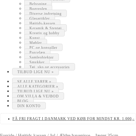
Belysning
Bogreolen
Diverse indretning
Glasartikler
Højtids-kassen
Keramik & Stentøj
Kreativ og hobby
Kunst
Møbler
PC og konsoller
Porcelæn
Samleobjekter
Smykker
Tøj, sko og accessories
TILBUD LIGE NU »
SE ALLE VARER »
ALLE KATEGORIER »
TILBUD LIGE NU »
OM VILLA & VEJBOD
BLOG
DIN KONTO
FÅ FRI FRAGT I DANMARK VED KØB FOR MINDST KR. 1.000,-
Forside
/
Højtids-kassen
/
Jul
/
Ældre havenisse – Jæger 35cm