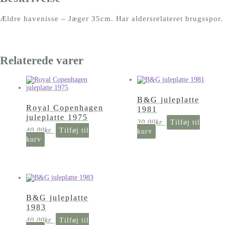
Ældre havenisse – Jæger 35cm. Har aldersrelateret brugsspor.
Relaterede varer
B&G juleplatte
Royal Copenhagen
1981
juleplatte 1975
30,00
kr.
Tilføj til
40,00
kr.
Tilføj til
kurv
kurv
B&G juleplatte
1983
40,00
kr.
Tilføj til