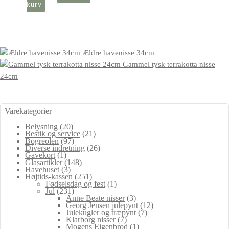
kurv
Ældre havenisse 34cm
Gammel tysk terrakotta nisse
24cm
Varekategorier
Belysning
(20)
Bestik og service
(21)
Bogreolen
(97)
Diverse indretning
(26)
Gavekort
(1)
Glasartikler
(148)
Havehuset
(3)
Højtids-kassen
(251)
Fødselsdag og fest
(1)
Jul
(231)
Anne Beate nisser
(3)
Georg Jensen julepynt
(12)
Julekugler og træpynt
(7)
Klarborg nisser
(7)
Mogens Eigenbrod
(1)