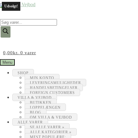
Udsolgt!
Products
search
0,00
kr.
0 varer
Menu
SHOP
MIN KONTO
LEVERINGSMULIGHEDER
HANDELSBETINGELSER
FOREIGN CUSTOMERS
VILLA & VEJBOD
BUTIKKEN
LOPPELÆNGEN
BLOG
OM VILLA & VEJBOD
ALLE VARER
SE ALLE VARER »
ALLE KATEGORIER »
MEST POPULÆRE: