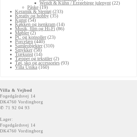
Wendt & Kühn / Erzgebirge julepynt
(22)
Påske
(19)
Keramik & Stentøj
(233)
Kreativ og hobby
(35)
Kunst
(54)
Køkken og isenkram
(14)
Musik, film og Hi-Fi
(86)
Møbler
(2)
PC og konsoller
(23)
Porcelæn
(440)
Samleobjekter
(310)
Smykker
(58)
Trækunst
(14)
Tæpper og tekstiler
(2)
Tøj, sko og accessories
(93)
Villa Unika
(160)
Villa & Vejbod
Fogedgårdsvej 14
DK4760 Vordingborg
✆ 71 92 04 93
Lager:
Fogedgårdsvej 14
DK4760 Vordingborg