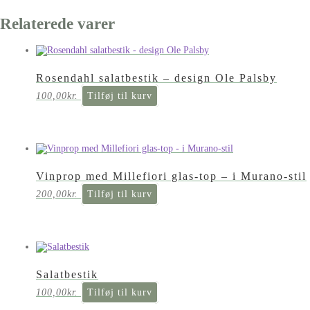
Relaterede varer
Rosendahl salatbestik – design Ole Palsby
100,00
kr.
Tilføj til kurv
Vinprop med Millefiori glas-top – i Murano-stil
200,00
kr.
Tilføj til kurv
Salatbestik
100,00
kr.
Tilføj til kurv