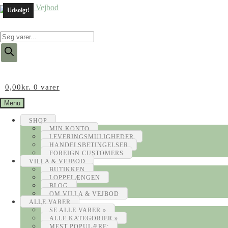
Udsolgt!
Products
search
0,00
kr.
0 varer
Menu
SHOP
MIN KONTO
LEVERINGSMULIGHEDER
HANDELSBETINGELSER
FOREIGN CUSTOMERS
VILLA & VEJBOD
BUTIKKEN
LOPPELÆNGEN
BLOG
OM VILLA & VEJBOD
ALLE VARER
SE ALLE VARER »
ALLE KATEGORIER »
MEST POPULÆRE: