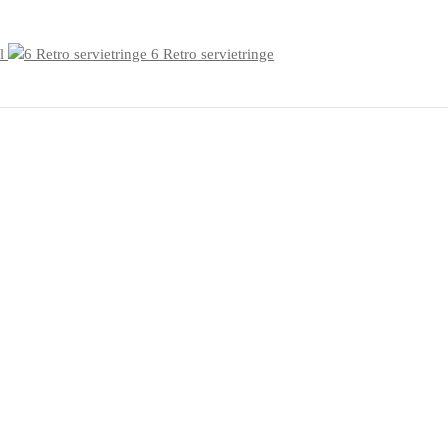
l
6 Retro servietringe