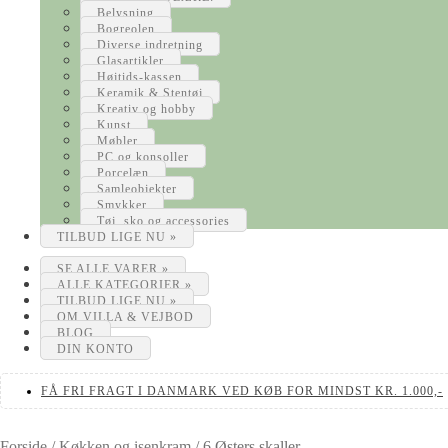
Belysning
Bogreolen
Diverse indretning
Glasartikler
Højtids-kassen
Keramik & Stentøj
Kreativ og hobby
Kunst
Møbler
PC og konsoller
Porcelæn
Samleobjekter
Smykker
Tøj, sko og accessories
TILBUD LIGE NU »
SE ALLE VARER »
ALLE KATEGORIER »
TILBUD LIGE NU »
OM VILLA & VEJBOD
BLOG
DIN KONTO
FÅ FRI FRAGT I DANMARK VED KØB FOR MINDST KR. 1.000,-
Forside
/
Køkken og isenkram
/
6 Østers skaller