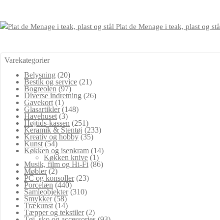
Plat de Menage i teak, plast og stå
Varekategorier
Belysning
(20)
Bestik og service
(21)
Bogreolen
(97)
Diverse indretning
(26)
Gavekort
(1)
Glasartikler
(148)
Havehuset
(3)
Højtids-kassen
(251)
Keramik & Stentøj
(233)
Kreativ og hobby
(35)
Kunst
(54)
Køkken og isenkram
(14)
Køkken knive
(1)
Musik, film og Hi-Fi
(86)
Møbler
(2)
PC og konsoller
(23)
Porcelæn
(440)
Samleobjekter
(310)
Smykker
(58)
Trækunst
(14)
Tæpper og tekstiler
(2)
Tøj, sko og accessories
(93)